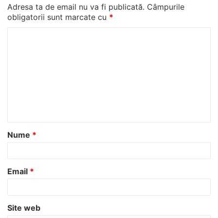
Adresa ta de email nu va fi publicată.
Câmpurile
obligatorii sunt marcate cu
*
C
o
m
e
n
t
a
Nume
*
r
i
u
Email
*
*
Site web