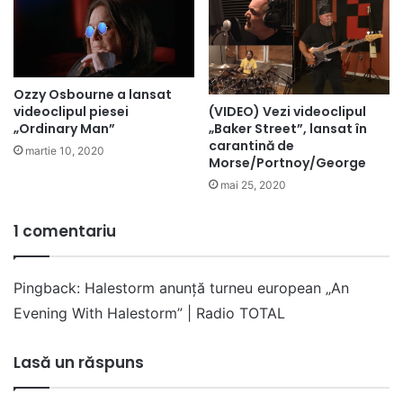
Ozzy Osbourne a lansat
(VIDEO) Vezi videoclipul
videoclipul piesei
„Baker Street”, lansat în
„Ordinary Man”
carantină de
martie 10, 2020
Morse/Portnoy/George
mai 25, 2020
1 comentariu
Pingback:
Halestorm anunță turneu european „An
Evening With Halestorm” | Radio TOTAL
Lasă un răspuns