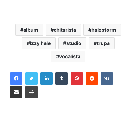
album
chitarista
halestorm
lzzy hale
studio
trupa
vocalista
LinkedIn
Tumblr
Pinterest
Reddit
VKontakte
Distribuie prin mail
Tipărește