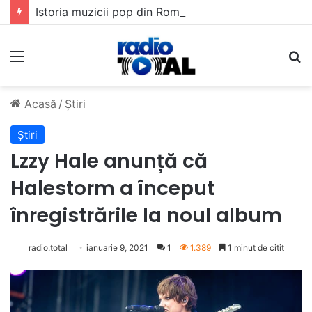
Istoria muzicii pop din România: Evoluția unui gen muzical în timp
Meniu
C
Acasă
/
Știri
Știri
Lzzy Hale anunță că
Halestorm a început
înregistrările la noul album
radio.total
ianuarie 9, 2021
1
1.389
1 minut de citit