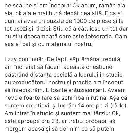
pe scaune și am început: Ok acum, rămân aia,
aia, ok aia e mai bună decât cealaltă. E ca și
cum ai avea un puzzle de 1000 de piese și le
tot așezi și-ți zici: Știu că alcătuiesc un tot dar
nu știu deocamdată care este fotografia. Cam
așa a fost și cu materialul nostru.”
Lzzy continuă: „De fapt, săptămâna trecută,
am încheiat să facem această chestiune
păstrând distanța socială a lucrului în studio
cu producătorul nostru și practic am început
să înregistrăm. E foarte entuziasmant. Aveam
nevoie foarte tare să schimbăm rutina. Așa că
suntem creaticvi, și lucrăm 14 ore pe zi (râde).
Am intrat în studio și suntem mai târziu: Ok,
este aproape ora 23, ar trebui probabil să
mergem acasă și să dormim ca să putem