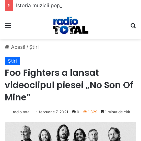
Istoria muzicii pop din România: Evoluția unui gen muzical în timp
Meniu
C
Acasă
/
Știri
Știri
Foo Fighters a lansat
videoclipul piesei „No Son Of
Mine”
radio.total
februarie 7, 2021
0
1.329
1 minut de citit