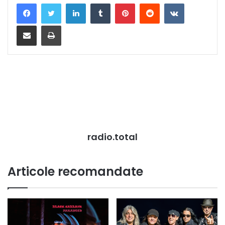
LinkedIn
Tumblr
Pinterest
Reddit
VKontakte
Distribuie prin mail
Tipărește
radio.total
Articole recomandate