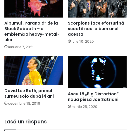
Albumul „Paranoid” de la
Scorpions face eforturi să
Black Sabbath – o
scoată noul album anul
emblemă a heavy-metal-
acesta
ului
iulie 10, 2020
ianuarie 7, 2021
David Lee Roth, primul
Ascultă „Big Distortion”,
turneu solo după 14 ani
noua piesă Joe Satriani
decembrie 18, 2019
martie 25, 2020
Lasă un răspuns