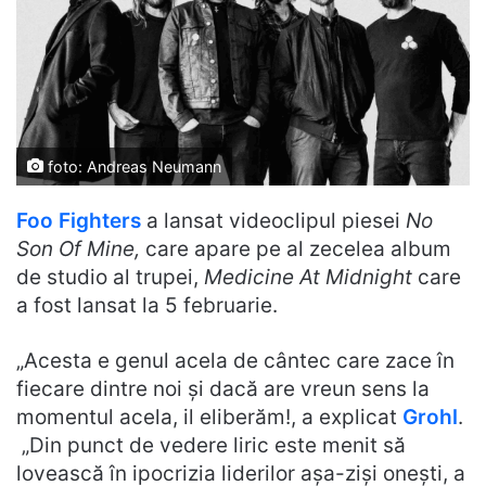
foto: Andreas Neumann
Foo Fighters
a lansat videoclipul piesei
No
Son Of Mine,
care apare pe al zecelea album
de studio al trupei,
Medicine At Midnight
care
a fost lansat la 5 februarie.
„Acesta e genul acela de cântec care zace în
fiecare dintre noi și dacă are vreun sens la
momentul acela, il eliberăm!, a explicat
Grohl
.
„Din punct de vedere liric este menit să
lovească în ipocrizia liderilor așa-ziși onești, a