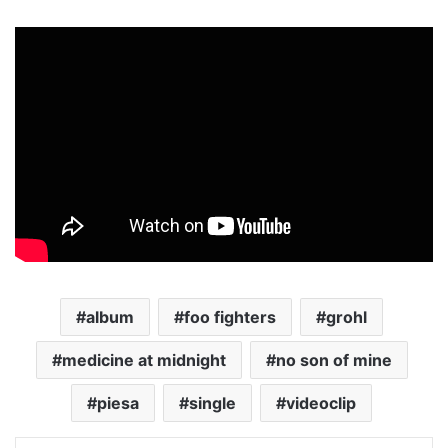
album
foo fighters
grohl
medicine at midnight
no son of mine
piesa
single
videoclip