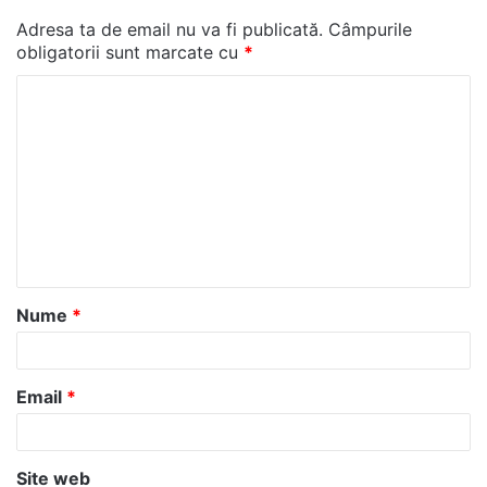
Adresa ta de email nu va fi publicată.
Câmpurile
obligatorii sunt marcate cu
*
C
o
m
e
n
t
a
Nume
*
r
i
u
Email
*
*
Site web