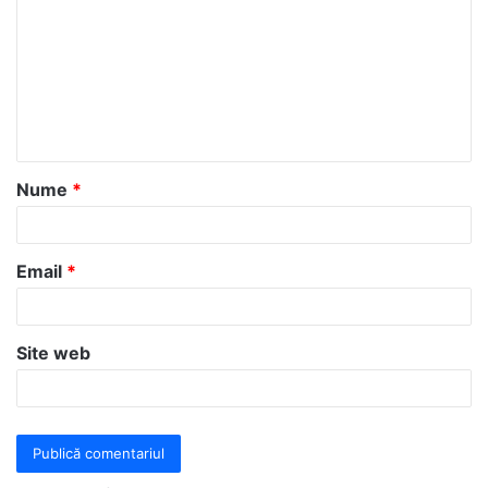
m
e
n
t
a
Nume
*
r
i
u
Email
*
*
Site web