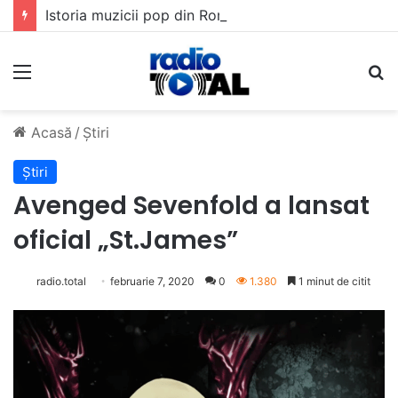
Istoria muzicii pop din România: Evoluția unui gen muzical în timp
Meniu
C
Acasă
/
Știri
Știri
Avenged Sevenfold a lansat
oficial „St.James”
radio.total
februarie 7, 2020
0
1.380
1 minut de citit