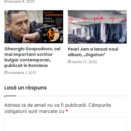
ianuarie 8, 2020
Gheorghi Gospodinov, cel
Pearl Jam a lansat noul
mai important scriitor
album, „Gigaton”
bulgar contemporan,
martie 27, 2020
publicat în România
noiembrie 1, 2021
Lasă un răspuns
Adresa ta de email nu va fi publicată.
Câmpurile
obligatorii sunt marcate cu
*
C
o