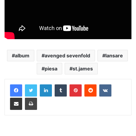
album
avenged sevenfold
lansare
piesa
st.james
LinkedIn
Tumblr
Pinterest
Reddit
VKontakte
Distribuie prin mail
Tipărește