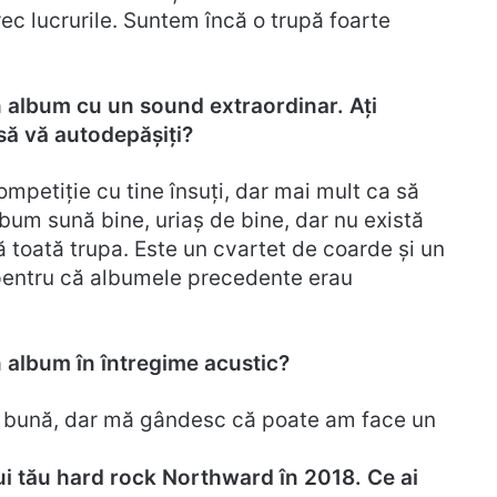
rec lucrurile. Suntem încă o trupă foarte
n album cu un sound extraordinar. Ați
să vă autodepășiți?
ompetiție cu tine însuți, dar mai mult ca să
lbum sună bine, uriaș de bine, dar nu există
 toată trupa. Este un cvartet de coarde și un
, pentru că albumele precedente erau
 album în întregime acustic?
ee bună, dar mă gândesc că poate am face un
ui tău hard rock Northward în 2018. Ce ai