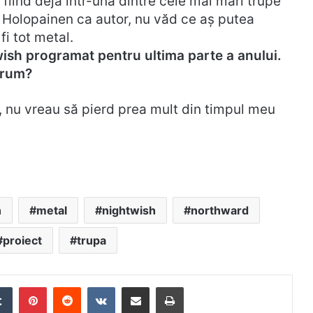
 fiind deja într-una dintre cele mai mari trupe
 Holopainen ca autor, nu văd ce aș putea
i tot metal.
wish programat pentru ultima parte a anului.
 drum?
t, nu vreau să pierd prea mult din timpul meu
n
metal
nightwish
northward
proiect
trupa
edIn
Tumblr
Pinterest
Reddit
VKontakte
Distribuie prin mail
Tipărește