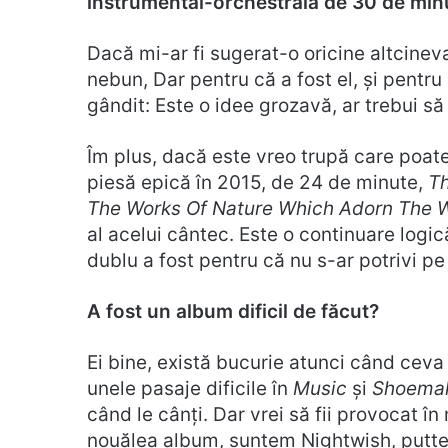
instrumental-orchestrală de 30 de min
Dacă mi-ar fi sugerat-o oricine altcinev
nebun, Dar pentru că a fost el, și pentr
gândit: Este o idee grozavă, ar trebui să 
Îm plus, dacă este vreo trupă care poat
piesă epică în 2015, de 24 de minute,
Th
The Works Of Nature Which Adorn The 
al acelui cântec. Este o continuare logi
dublu a fost pentru că nu s-ar potrivi pe
A fost un album dificil de făcut?
Ei bine, există bucurie atunci când ceva 
unele pasaje dificile în
Music
și
Shoema
când le cânți. Dar vrei să fii provocat î
nouălea album, suntem Nightwish, putt