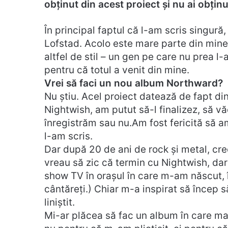
obținut din acest proiect și nu ai obțin
În principal faptul că l-am scris singură
Lofstad. Acolo este mare parte din mine, 
altfel de stil – un gen pe care nu prea 
pentru că totul a venit din mine.
Vrei să faci un nou album Northward?
Nu știu. Acel proiect datează de fapt d
Nightwish, am putut să-l finalizez, să v
înregistrăm sau nu.Am fost fericită să 
l-am scris.
Dar după 20 de ani de rock și metal, cre
vreau să zic că termin cu Nightwish, dar
show TV în orașul în care m-am născut, 
cântăreți.) Chiar m-a inspirat să încep să
liniștit.
Mi-ar plăcea să fac un album în care mai