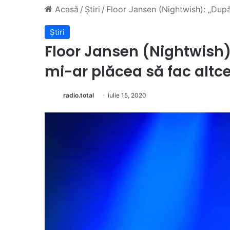
Acasă
/
Știri
/
Floor Jansen (Nightwish): „După
Știri
Floor Jansen (Nightwish)
mi-ar plăcea să fac altc
radio.total
iulie 15, 2020