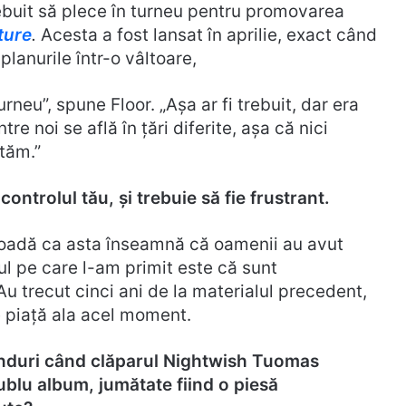
trebuit să plece în turneu pentru promovarea
ture
.
Acesta a fost lansat în aprilie, exact când
planurile într-o vâltoare,
neu”, spune Floor. „Așa ar fi trebuit, dar era
tre noi se află în țări diferite, așa că nici
tăm.”
ontrolul tău, și trebuie să fie frustrant.
ioadă ca asta înseamnă că oamenii au avut
ul pe care l-am primit este că sunt
u trecut cinci ani de la materialul precedent,
e piață ala acel moment.
 gânduri când clăparul Nightwish Tuomas
ublu album, jumătate fiind o piesă