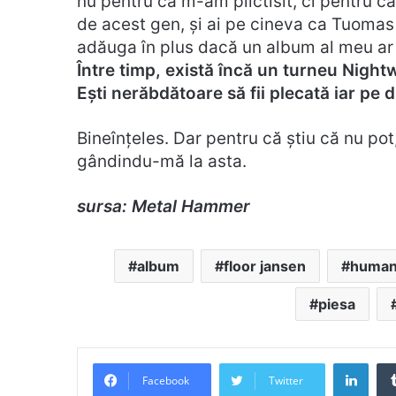
nu pentru că m-am plictisit, ci pentru că
de acest gen, și ai pe cineva ca Tuomas
adăuga în plus dacă un album al meu ar f
Între timp, există încă un turneu Night
Ești nerăbdătoare să fii plecată iar pe
Bineînțeles. Dar pentru că știu că nu po
gândindu-mă la asta.
sursa: Metal Hammer
album
floor jansen
huma
piesa
Link
Facebook
Twitter