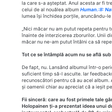
la care s-a așteptat. Anul acesta ar fi 
celui de al nouălea album
Human.:II: Na
lumea își închidea porțile, aruncându-le 
„Nici măcar nu am putut repeta pentru tur
înainte de interzicerea zborurilor. Unii din
măcar nu ne-am putut întâlni ca să repe
Tot ce se întâmplă acum nu se află sub c
De fapt, nu. Lansând albumul într-o per
suficient timp să-l asculte. Iar feedback
recunoscători pentru că au acel album. A
și oamenii chiar au apreciat că a ieșit p
Fii sinceră: care au fost primele tale
Holopainen ți-a prezentat ideea unui d