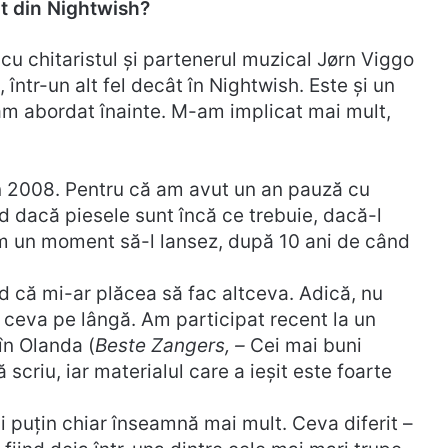
ut din Nightwish?
, cu chitaristul și partenerul muzical Jørn Viggo
într-un alt fel decât în Nightwish. Este și un
l-am abordat înainte. M-am implicat mai mult,
in 2008. Pentru că am avut un an pauză cu
ăd dacă piesele sunt încă ce trebuie, dacă-l
am un moment să-l lansez, după 10 ani de când
d că mi-ar plăcea să fac altceva. Adică, nu
 ceva pe lângă. Am participat recent la un
în Olanda (
Beste Zangers, –
Cei mai buni
 scriu, iar materialul care a ieșit este foarte
 puțin chiar înseamnă mai mult. Ceva diferit –