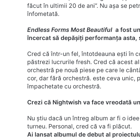
făcut în ultimii 20 de ani”. Nu așa se pet
înfometată.
Endless Forms Most Beautiful
a fost u
încercat să depășiți performanța asta, 
Cred că într-un fel, întotdeauna ești în c
păstrezi lucrurile fresh. Cred că acest a
orchestră pe nouă piese pe care le cântă
cor, dar fără orchestră. este ceva unic
împachetate cu orchestră.
Crezi că Nightwish va face vreodată un
Nu știu dacă un întreg album ar fi o id
turneu. Personal, cred că va fi plăcut.
Ai lansat albumul de debut al proiectul