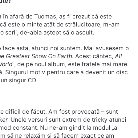
ute?
a în afară de Tuomas, aș fi crezut că este
u că este o minte atât de strălucitoare, m-am
o scrii, de-abia aștept să o ascult.
e face asta, atunci noi suntem. Mai avusesem o
e Greatest Show On Earth.
Acest cântec,
All
World
, de pe noul album, este fratele mai mare
că. Singurul motiv pentru care a devenit un disc
 un singur CD.
e dificil de făcut. Am fost provocată – sunt
ker.
Unele versuri sunt extrem de tricky atunci
n mod constant. Nu ne-am gîndit la modul „al
em să ne relaxăm și să facem exact ce am