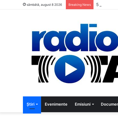
5 muzicien
sâmbătă, august 8 2026
Breaking News
Știri
Evenimente
Emisiuni
Documen