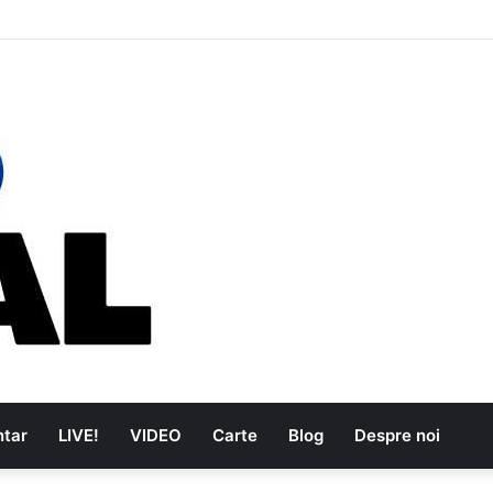
i care au dus muzica tradițională românească la un alt nivel
tar
LIVE!
VIDEO
Carte
Blog
Despre noi