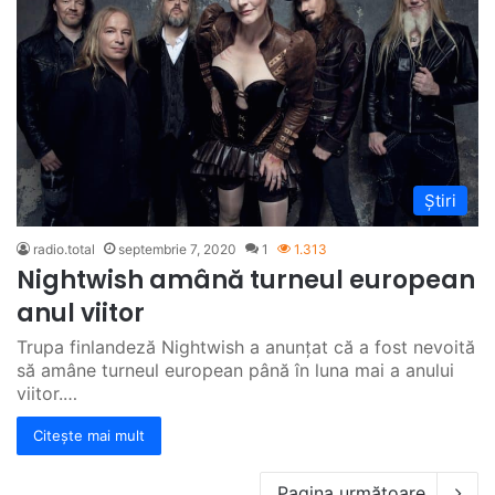
Știri
radio.total
septembrie 7, 2020
1
1.313
Nightwish amână turneul european
anul viitor
Trupa finlandeză Nightwish a anunțat că a fost nevoită
să amâne turneul european până în luna mai a anului
viitor.…
Citește mai mult
Pagina următoare