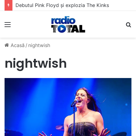
Debutul Pink Floyd și explozia The Kinks
Meniu
C
Acasă
/
nightwish
nightwish