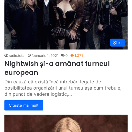
Știri
radio.total
februarie 1, 2021
0
1.371
Nightwish și-a amânat turneul
european
Din cauză că există încă întrebări legate de
posibilitatea organizării unui turneu așa cum trebuie,
din punct de vedere logistic,…
Citește mai mult