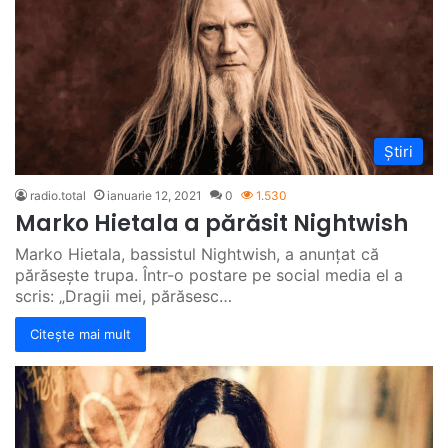
Știri
radio.total
ianuarie 12, 2021
0
1.530
Marko Hietala a părăsit Nightwish
Marko Hietala, bassistul Nightwish, a anunțat că
părăsește trupa. Într-o postare pe social media el a
scris: „Dragii mei, părăsesc…
Citește mai mult