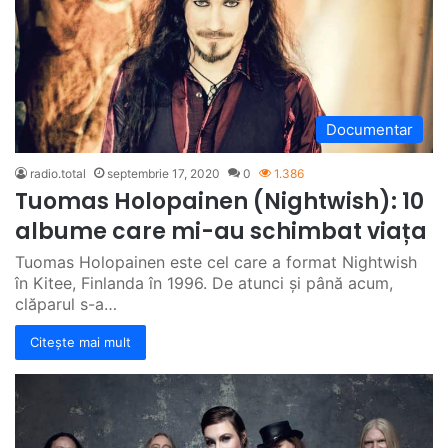
Documentar
radio.total
septembrie 17, 2020
0
1.386
Tuomas Holopainen (Nightwish): 10
albume care mi-au schimbat viața
Tuomas Holopainen este cel care a format Nightwish
în Kitee, Finlanda în 1996. De atunci și până acum,
clăparul s-a…
Citește mai mult