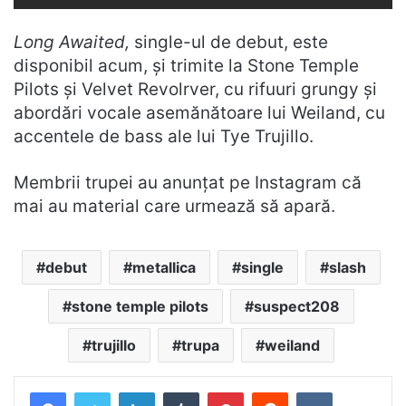
Long Awaited,
single-ul de debut, este
disponibil acum, și trimite la Stone Temple
Pilots și Velvet Revolrver, cu rifuuri grungy și
abordări vocale asemănătoare lui Weiland, cu
accentele de bass ale lui Tye Trujillo.
Membrii trupei au anunțat pe Instagram că
mai au material care urmează să apară.
debut
metallica
single
slash
stone temple pilots
suspect208
trujillo
trupa
weiland
LinkedIn
Tumblr
Pinterest
Reddit
VKontakte