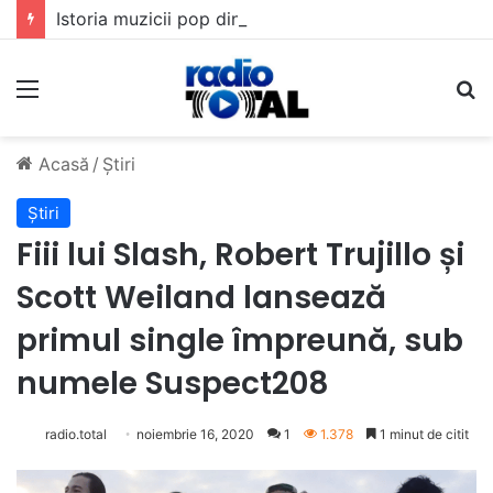
Istoria muzicii pop din România: Evoluția unui gen muzical în timp
Meniu
C
Acasă
/
Știri
Știri
Fiii lui Slash, Robert Trujillo și
Scott Weiland lansează
primul single împreună, sub
numele Suspect208
radio.total
noiembrie 16, 2020
1
1.378
1 minut de citit