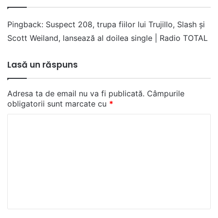
Pingback:
Suspect 208, trupa fiilor lui Trujillo, Slash și
Scott Weiland, lansează al doilea single | Radio TOTAL
Lasă un răspuns
Adresa ta de email nu va fi publicată.
Câmpurile
obligatorii sunt marcate cu
*
C
o
m
e
n
t
a