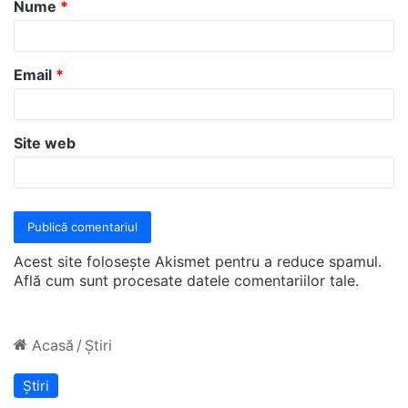
Nume
*
r
i
u
Email
*
*
Site web
Acest site folosește Akismet pentru a reduce spamul.
Află cum sunt procesate datele comentariilor tale
.