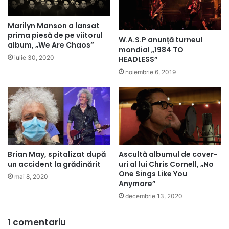
Marilyn Manson a lansat
prima piesă de pe viitorul
W.A.S.P anunță turneul
album, „We Are Chaos”
mondial „1984 TO
iulie 30, 2020
HEADLESS”
noiembrie 6, 2019
Brian May, spitalizat după
Ascultă albumul de cover-
un accident la grădinărit
uri al lui Chris Cornell, „No
One Sings Like You
mai 8, 2020
Anymore”
decembrie 13, 2020
1 comentariu