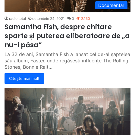
Documentar
radio.total
octombrie 24, 2021
0
2.150
Samantha Fish, despre chitare
sparte și puterea eliberatoare de „a
nu-i păsa”
La 32 de ani, Samantha Fish a lansat cel de-al șaptelea
său album, Faster, unde regăsești influențe The Rolling
Stones, Bonnie Rait…
Citește mai mult