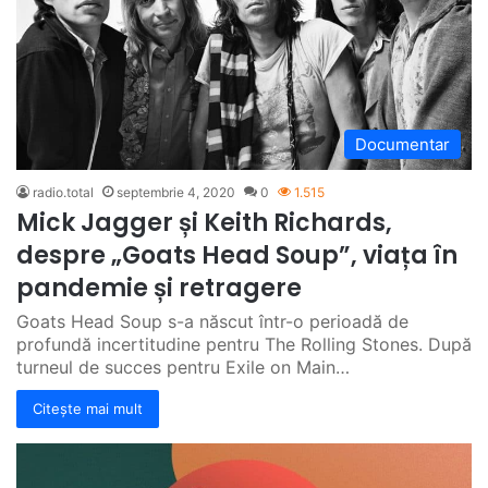
Documentar
radio.total
septembrie 4, 2020
0
1.515
Mick Jagger și Keith Richards,
despre „Goats Head Soup”, viața în
pandemie și retragere
Goats Head Soup s-a născut într-o perioadă de
profundă incertitudine pentru The Rolling Stones. După
turneul de succes pentru Exile on Main…
Citește mai mult