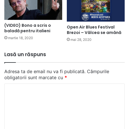
(VIDEO) Bono a scris o
Open Air Blues Festival
baladă pentru italieni
Brezoi – Vâlcea se amână
martie 18, 2020
mai 28, 2020
Lasă un răspuns
Adresa ta de email nu va fi publicată.
Câmpurile
obligatorii sunt marcate cu
*
C
o
m
e
n