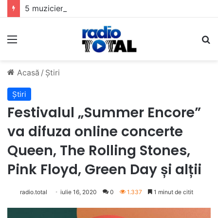
5 muzicieni care au dus muzica tradițională românească la un alt nivel
Meniu
C
Acasă
/
Știri
Știri
Festivalul „Summer Encore”
va difuza online concerte
Queen, The Rolling Stones,
Pink Floyd, Green Day și alții
radio.total
iulie 16, 2020
0
1.337
1 minut de citit