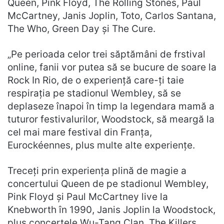
Queen, Pink Floyd, The Rolling Stones, Paul
McCartney, Janis Joplin, Toto, Carlos Santana,
The Who, Green Day și The Cure.
„Pe perioada celor trei săptămâni de frstival
online, fanii vor putea să se bucure de soare la
Rock In Rio, de o experiență care-ți taie
respirația pe stadionul Wembley, să se
deplaseze înapoi în timp la legendara mamă a
tuturor festivalurilor, Woodstock, să meargă la
cel mai mare festival din Franța,
Eurockéennes, plus multe alte experiențe.
Treceți prin experiența plină de magie a
concertului Queen de pe stadionul Wembley,
Pink Floyd și Paul McCartney live la
Knebworth în 1990, Janis Joplin la Woodstock,
plus concertele Wu-Tang Clan, The Killers,