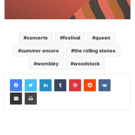
concerte
festival
queen
summer encore
the rolling stones
wembley
woodstock
LinkedIn
Tumblr
Pinterest
Reddit
VKontakte
Distribuie prin mail
Tipărește