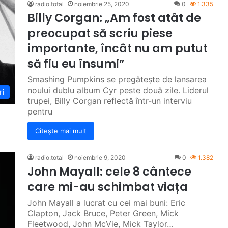
radio.total
noiembrie 25, 2020
0
1.335
Billy Corgan: „Am fost atât de
preocupat să scriu piese
importante, încât nu am putut
să fiu eu însumi”
Smashing Pumpkins se pregătește de lansarea
noului dublu album Cyr peste două zile. Liderul
ri
trupei, Billy Corgan reflectă într-un interviu
pentru
Citește mai mult
radio.total
noiembrie 9, 2020
0
1.382
John Mayall: cele 8 cântece
care mi-au schimbat viața
John Mayall a lucrat cu cei mai buni: Eric
Clapton, Jack Bruce, Peter Green, Mick
Fleetwood, John McVie, Mick Taylor…