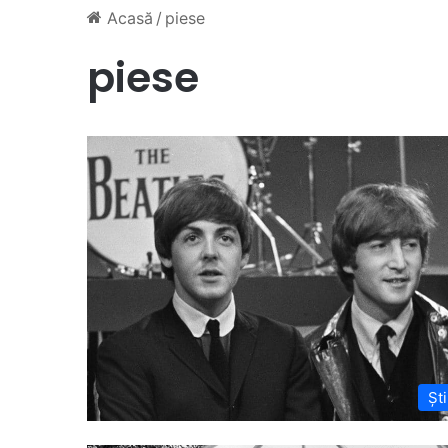
Acasă
/
piese
piese
Ști