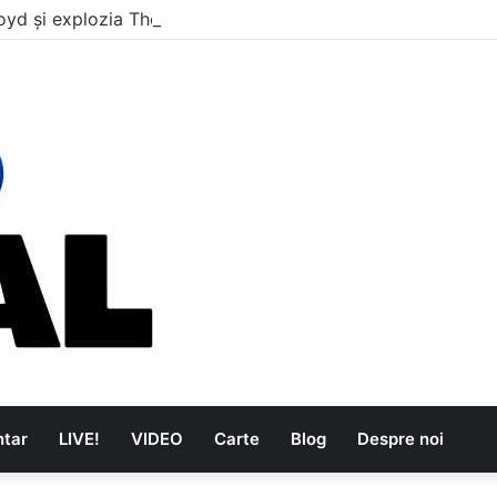
oyd și explozia The Kinks
tar
LIVE!
VIDEO
Carte
Blog
Despre noi