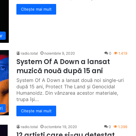
Citește mai mult
ar
radio.total
noiembrie 9, 2020
0
1.419
System Of A Down a lansat
muzică nouă după 15 ani
System Of A Down a lansat două noi single-uri
după 15 ani, Protect The Land și Genocidal
Humanoidz. Din vânzarea acestor materiale,
trupa își…
ri
Citește mai mult
radio.total
octombrie 19, 2020
0
1.399
12 artiști care și-au detestat