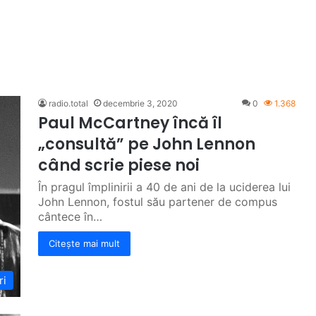
radio.total
decembrie 3, 2020
0
1.368
Paul McCartney încă îl
„consultă” pe John Lennon
când scrie piese noi
În pragul împlinirii a 40 de ani de la uciderea lui
John Lennon, fostul său partener de compus
cântece în…
Citește mai mult
ri