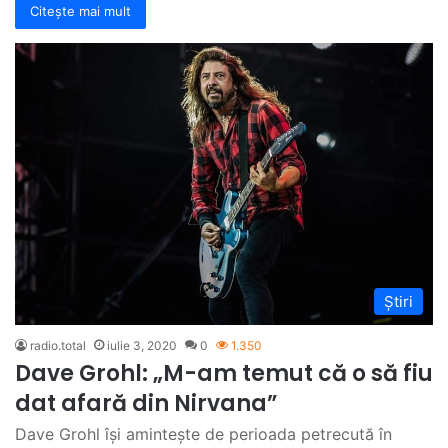
Citește mai mult
Știri
radio.total
iulie 3, 2020
0
1.350
Dave Grohl: „M-am temut că o să fiu
dat afară din Nirvana”
Dave Grohl își amintește de perioada petrecută în