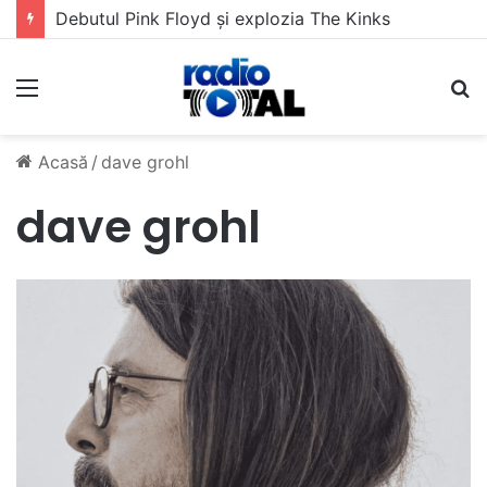
Debutul Pink Floyd și explozia The Kinks
Meniu
C
Acasă
/
dave grohl
dave grohl