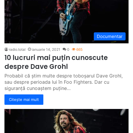
Documentar
radio.total
ianuarie 14, 2021
0
665
10 lucruri mai puțin cunoscute
despre Dave Grohl
Probabil că știm multe despre toboșarul Dave Grohl,
sau despre perioada lui în Foo Fighters. Dar cu
siguranță cunoaștem puține…
Citește mai mult