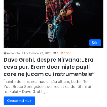
Știri
radio.total
octombrie 22, 2020
1
1.350
Dave Grohl, despre Nirvana: „Era
ceva pur. Eram doar niște puști
care ne jucam cu instrumentele”
Înainte de lansarea noului său album, Letter To
You, Bruce Springsteen s-a reunit cu doi titani ai
rockului - Dave Grohl și…
Citește mai mult