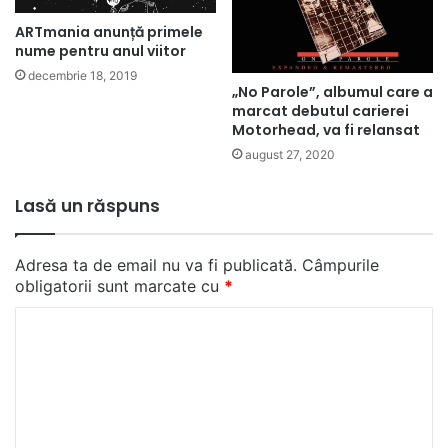
ARTmania anunță primele
nume pentru anul viitor
decembrie 18, 2019
„No Parole”, albumul care a
marcat debutul carierei
Motorhead, va fi relansat
august 27, 2020
Lasă un răspuns
Adresa ta de email nu va fi publicată.
Câmpurile
obligatorii sunt marcate cu
*
C
o
m
e
n