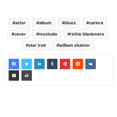
actor
album
blues
cariera
cover
muzicala
richie blackmore
star trek
william shatner
LinkedIn
Tumblr
Pinterest
Reddit
VKontakte
Distribuie prin mail
Tipărește