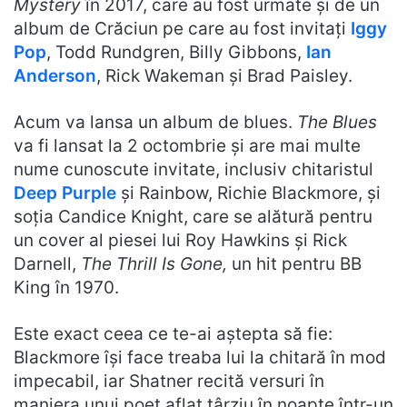
Mystery
în 2017, care au fost urmate și de un
album de Crăciun pe care au fost invitați
Iggy
Pop
, Todd Rundgren, Billy Gibbons,
Ian
Anderson
, Rick Wakeman și Brad Paisley.
Acum va lansa un album de blues.
The Blues
va fi lansat la 2 octombrie și are mai multe
nume cunoscute invitate, inclusiv chitaristul
Deep Purple
și Rainbow, Richie Blackmore, și
soția Candice Knight, care se alătură pentru
un cover al piesei lui Roy Hawkins și Rick
Darnell,
The Thrill Is Gone,
un hit pentru BB
King în 1970.
Este exact ceea ce te-ai aștepta să fie:
Blackmore își face treaba lui la chitară în mod
impecabil, iar Shatner recită versuri în
maniera unui poet aflat târziu în noapte într-un