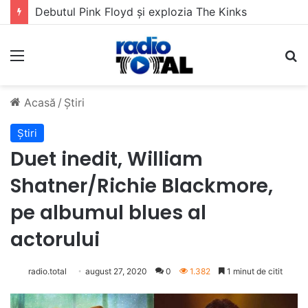
5 muzicieni care au dus muzica tradițională românească la un alt nivel
Meniu
C
Acasă
/
Știri
Știri
Duet inedit, William
Shatner/Richie Blackmore,
pe albumul blues al
actorului
radio.total
august 27, 2020
0
1.382
1 minut de citit