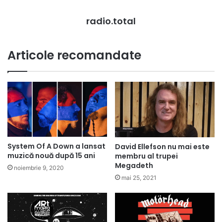
radio.total
Articole recomandate
System Of A Down a lansat
David Ellefson nu mai este
muzică nouă după 15 ani
membru al trupei
Megadeth
noiembrie 9, 2020
mai 25, 2021