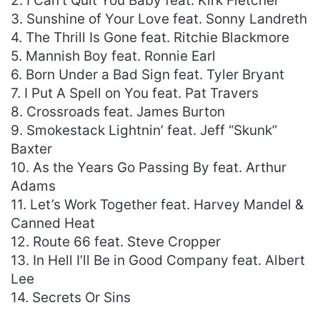
2. I Can’t Quit You Baby feat. Kirk Fletcher
3. Sunshine of Your Love feat. Sonny Landreth
4. The Thrill Is Gone feat. Ritchie Blackmore
5. Mannish Boy feat. Ronnie Earl
6. Born Under a Bad Sign feat. Tyler Bryant
7. I Put A Spell on You feat. Pat Travers
8. Crossroads feat. James Burton
9. Smokestack Lightnin’ feat. Jeff “Skunk”
Baxter
10. As the Years Go Passing By feat. Arthur
Adams
11. Let’s Work Together feat. Harvey Mandel &
Canned Heat
12. Route 66 feat. Steve Cropper
13. In Hell I’ll Be in Good Company feat. Albert
Lee
14. Secrets Or Sins