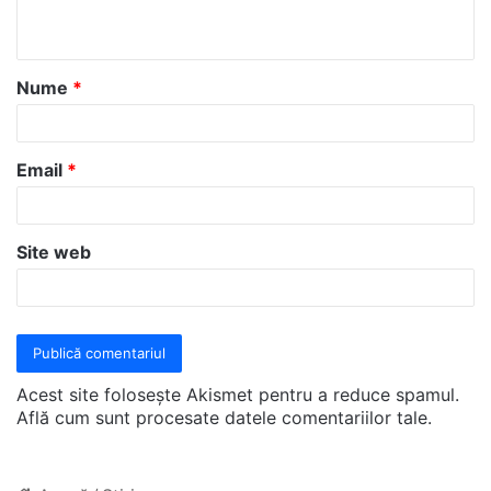
t
a
Nume
*
r
i
u
Email
*
*
Site web
Acest site folosește Akismet pentru a reduce spamul.
Află cum sunt procesate datele comentariilor tale
.