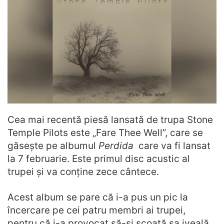
Cea mai recentă piesă lansată de trupa Stone
Temple Pilots este „Fare Thee Well”, care se
găsește pe albumul
Perdida
care va fi lansat
la 7 februarie. Este primul disc acustic al
trupei și va conține zece cântece.
Acest album se pare că i-a pus un pic la
încercare pe cei patru membri ai trupei,
pentru că i-a provocat să-și scoată șa iveală