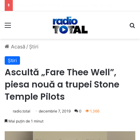
5 muzicieni care au dus muzica tradițională românească la un alt nivel
Meniu
C
Acasă
/
Știri
Știri
Ascultă „Fare Thee Well”,
piesa nouă a trupei Stone
Temple Pilots
radio.total
decembrie 7, 2019
0
1.366
Mai puțin de 1 minut