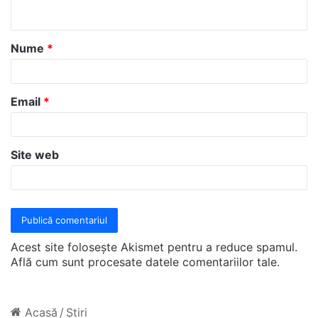
t
a
Nume
*
r
i
u
Email
*
*
Site web
Acest site folosește Akismet pentru a reduce spamul.
Află cum sunt procesate datele comentariilor tale
.