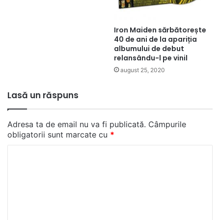
Iron Maiden sărbătorește
40 de ani de la apariția
albumului de debut
relansându-l pe vinil
august 25, 2020
Lasă un răspuns
Adresa ta de email nu va fi publicată.
Câmpurile
obligatorii sunt marcate cu
*
C
o
m
e
n