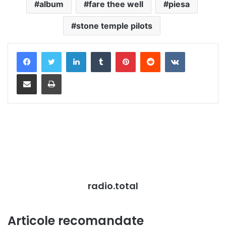
album
fare thee well
piesa
stone temple pilots
LinkedIn
Tumblr
Pinterest
Reddit
VKontakte
Distribuie prin mail
Tipărește
radio.total
Articole recomandate