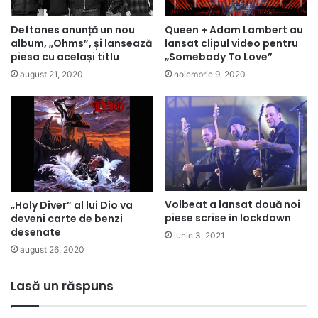
Queen + Adam Lambert au
Deftones anunță un nou
lansat clipul video pentru
album, „Ohms”, și lansează
„Somebody To Love”
piesa cu același titlu
noiembrie 9, 2020
august 21, 2020
Volbeat a lansat două noi
„Holy Diver” al lui Dio va
piese scrise în lockdown
deveni carte de benzi
desenate
iunie 3, 2021
august 26, 2020
Lasă un răspuns