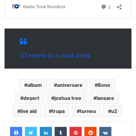
U2 revine cu o nouă piesă
album
aniversare
Bono
deșert
joshua tree
lansare
live aid
trupa
turneu
u2
LinkedIn
Tumblr
Pinterest
Reddit
VKontakte