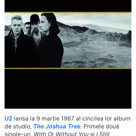
U2
lansa la 9 martie 1987 al cincilea lor album
de studio,
The Joshua Tree
.
Primele două
single-uri,
With Or Without You
și
I Still