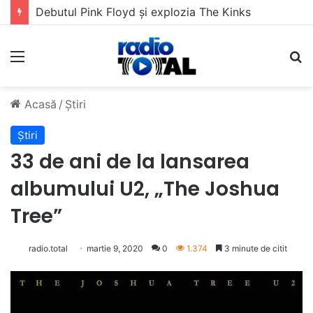
5 muzicieni care au dus muzica tradițională românească la un alt nivel
Meniu
C
Acasă
/
Știri
Știri
33 de ani de la lansarea
albumului U2, „The Joshua
Tree”
radio.total
martie 9, 2020
0
1.374
3 minute de citit