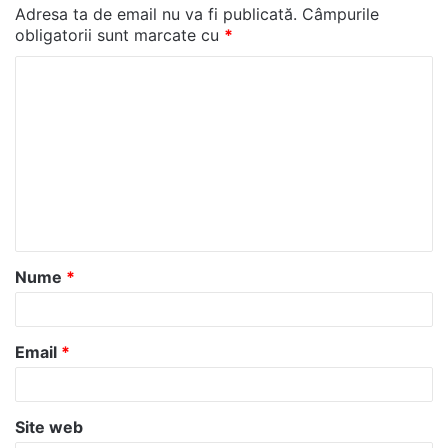
Adresa ta de email nu va fi publicată.
Câmpurile
obligatorii sunt marcate cu
*
C
o
m
e
n
t
a
Nume
*
r
i
u
Email
*
*
Site web