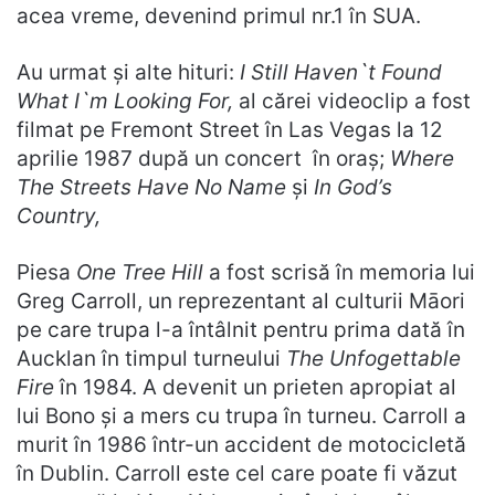
acea vreme, devenind primul nr.1 în SUA.
Au urmat și alte hituri:
I Still Haven`t Found
What I`m Looking For,
al cărei videoclip a fost
filmat pe Fremont Street în Las Vegas la 12
aprilie 1987 după un concert în oraș;
Where
The Streets Have No Name
și
In God’s
Country,
Piesa
One Tree Hill
a fost scrisă în memoria lui
Greg Carroll, un reprezentant al culturii Māori
pe care trupa l-a întâlnit pentru prima dată în
Aucklan în timpul turneului
The Unfogettable
Fire
în 1984. A devenit un prieten apropiat al
lui Bono și a mers cu trupa în turneu. Carroll a
murit în 1986 într-un accident de motocicletă
în Dublin. Carroll este cel care poate fi văzut