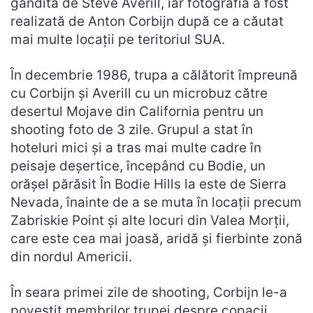
gândită de Steve Averill, iar fotografia a fost
realizată de Anton Corbijn după ce a căutat
mai multe locații pe teritoriul SUA.
În decembrie 1986, trupa a călătorit împreună
cu Corbijn și Averill cu un microbuz către
desertul Mojave din California pentru un
shooting foto de 3 zile. Grupul a stat în
hoteluri mici și a tras mai multe cadre în
peisaje deșertice, începând cu Bodie, un
orășel părăsit În Bodie Hills la este de Sierra
Nevada, înainte de a se muta în locații precum
Zabriskie Point și alte locuri din Valea Morții,
care este cea mai joasă, aridă și fierbinte zonă
din nordul Americii.
În seara primei zile de shooting, Corbijn le-a
povestit membrilor trupei despre copacii