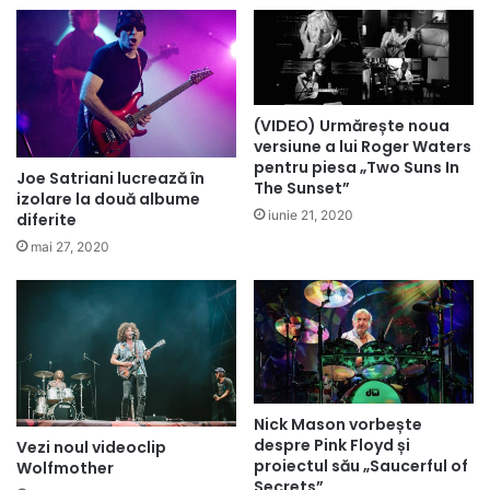
(VIDEO) Urmărește noua
versiune a lui Roger Waters
pentru piesa „Two Suns In
Joe Satriani lucrează în
The Sunset”
izolare la două albume
iunie 21, 2020
diferite
mai 27, 2020
Nick Mason vorbește
despre Pink Floyd și
Vezi noul videoclip
proiectul său „Saucerful of
Wolfmother
Secrets”