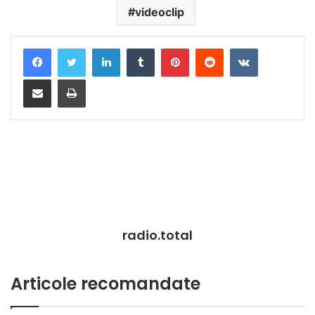
videoclip
LinkedIn
Tumblr
Pinterest
Reddit
VKontakte
Distribuie prin mail
Tipărește
radio.total
Articole recomandate