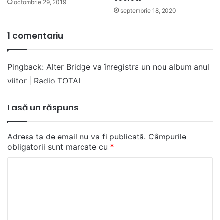
octombrie 29, 2019
septembrie 18, 2020
1 comentariu
Pingback:
Alter Bridge va înregistra un nou album anul
viitor | Radio TOTAL
Lasă un răspuns
Adresa ta de email nu va fi publicată.
Câmpurile
obligatorii sunt marcate cu
*
C
o
m
e