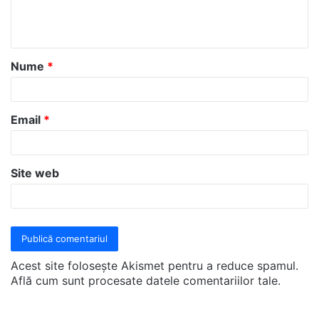
n
t
a
Nume
*
r
i
u
Email
*
*
Site web
Acest site folosește Akismet pentru a reduce spamul.
Află cum sunt procesate datele comentariilor tale
.