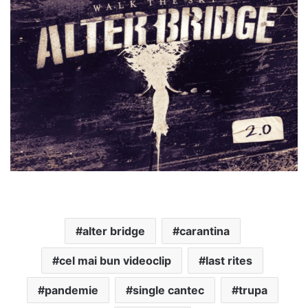
alter bridge
carantina
cel mai bun videoclip
last rites
pandemie
single cantec
trupa