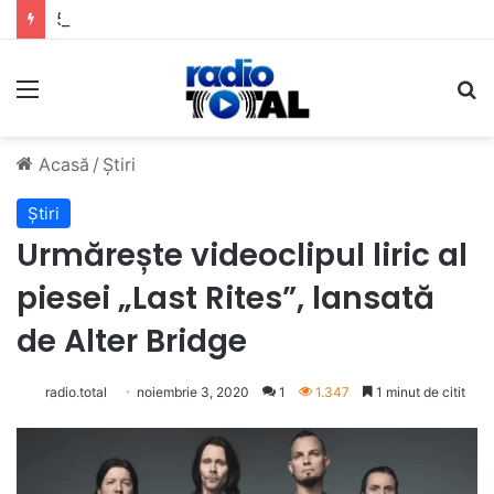
5 muzicieni care au dus muzica tradițională românească la un alt nivel
Meniu
C
Acasă
/
Știri
Știri
Urmărește videoclipul liric al
piesei „Last Rites”, lansată
de Alter Bridge
radio.total
noiembrie 3, 2020
1
1.347
1 minut de citit