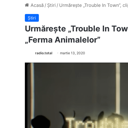
Acasă
/
Știri
/
Urmărește „Trouble In Town”, cli
Știri
Urmărește „Trouble In Town
„Ferma Animalelor”
radio.total
martie 13, 2020