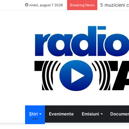
5 muzicieni c
vineri, august 7 2026
Breaking News
Știri
Evenimente
Emisiuni
Documen