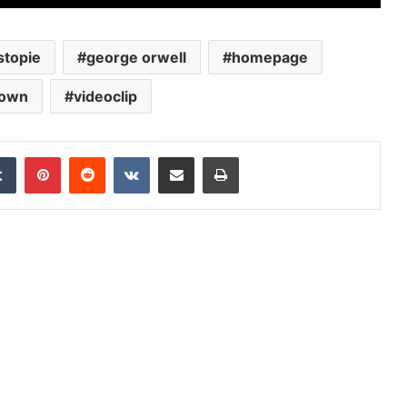
stopie
george orwell
homepage
town
videoclip
edIn
Tumblr
Pinterest
Reddit
VKontakte
Distribuie prin mail
Tipărește