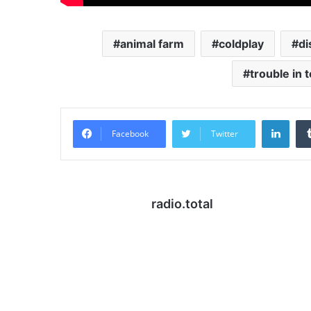
animal farm
coldplay
di
trouble in 
Link
Facebook
Twitter
radio.total