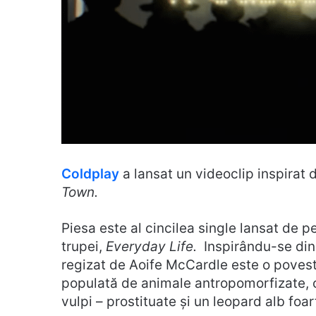
Coldplay
a lansat un videoclip inspirat
Town.
Piesa este al cincilea single lansat de p
trupei,
Everyday Life.
Inspirându-se din s
regizat de Aoife McCardle este o poveste
populată de animale antropomorfizate, cli
vulpi – prostituate și un leopard alb foart