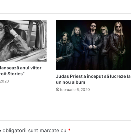
lansează anul viitor
oit Stories”
Judas Priest a început să lucreze la
 2020
un nou album
februarie 6, 2020
 obligatorii sunt marcate cu
*