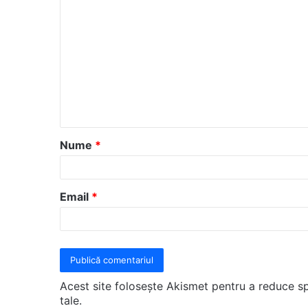
C
o
m
e
n
t
a
Nume
*
r
i
u
Email
*
*
Acest site folosește Akismet pentru a reduce 
tale
.