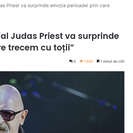
as Priest va surprinde emoția perioadei prin care
al Judas Priest va surprinde
e trecem cu toții”
0
1.640
1 minut de citit