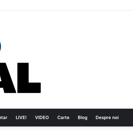
e au dus muzica tradițională românească la un alt nivel
tar
LIVE!
VIDEO
Carte
Blog
Despre noi