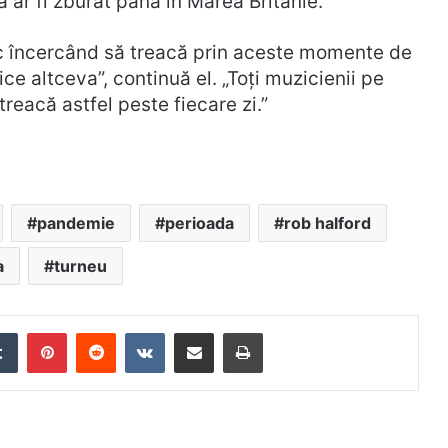
a ar fi zburat până în Marea Britanie.
sc încercând să treacă prin aceste momente de
e altceva”, continuă el. „Toți muzicienii pe
treacă astfel peste fiecare zi.”
pandemie
perioada
rob halford
a
turneu
edIn
Tumblr
Pinterest
Reddit
VKontakte
Distribuie prin mail
Tipărește