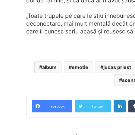
dor de familie, și că dacă ar fi avut șans
„Toate trupele pe care le știu înnebune
deconectare, mai mult mentală decât oric
care îi cunosc scriu acasă și reușesc să 
album
emotie
judas priest
scen
Link
Facebook
Twitter