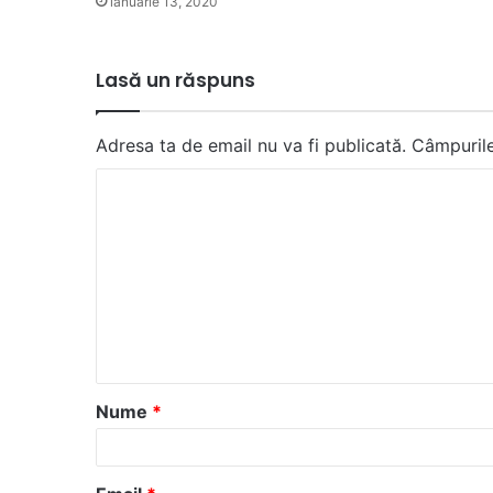
ianuarie 13, 2020
Lasă un răspuns
Adresa ta de email nu va fi publicată.
Câmpurile
C
o
m
e
n
t
a
Nume
*
r
i
u