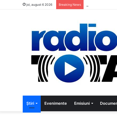
5 muzicieni car
joi, august 6 2026
Breaking News
Știri
Evenimente
Emisiuni
Documen