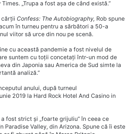
 Times. „Trupa a fost așa de când există.”
 cărții
Confess: The Autobiography,
Rob spune
e acum în turneu pentru a sărbători a 50-a
nul viitor să urce din nou pe scenă.
ine cu această pandemie a fost nivelul de
are suntem cu toții concetați într-un mod de
ineva din Japonia sau America de Sud simte la
rtantă analiză.”
nceputul anului, după turneul
iunie 2019 la Hard Rock Hotel And Casino in
ost strict și „foarte grijuliu” în ceea ce
în Paradise Valley, din Arizona. Spune că îi este