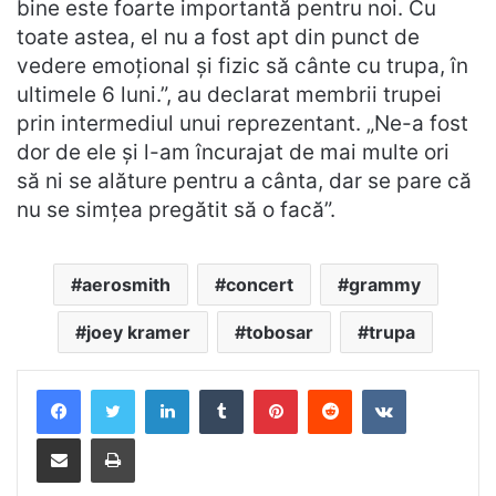
bine este foarte importantă pentru noi. Cu
toate astea, el nu a fost apt din punct de
vedere emoțional și fizic să cânte cu trupa, în
ultimele 6 luni.”, au declarat membrii trupei
prin intermediul unui reprezentant. „Ne-a fost
dor de ele și l-am încurajat de mai multe ori
să ni se alăture pentru a cânta, dar se pare că
nu se simțea pregătit să o facă”.
aerosmith
concert
grammy
joey kramer
tobosar
trupa
LinkedIn
Tumblr
Pinterest
Reddit
VKontakte
Distribuie prin mail
Tipărește