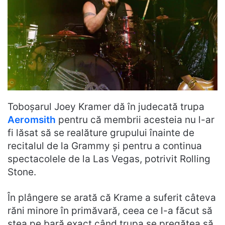
Toboșarul Joey Kramer dă în judecată trupa
Aeromsith
pentru că membrii acesteia nu l-ar
fi lăsat să se realăture grupului înainte de
recitalul de la Grammy și pentru a continua
spectacolele de la Las Vegas, potrivit Rolling
Stone.
În plângere se arată că Krame a suferit câteva
răni minore în primăvară, ceea ce l-a făcut să
stea pe bară exact când trupa se pregătea să