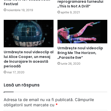
reprogramarea turneului
Festival
„This Is Not A Drill”
noiembrie 19, 2019
aprilie 9, 2021
Urmărește noul videoclip
Urmărește noul videoclip al
Bring Me The Horizon,
lui Alice Cooper, un mesaj
„Parasite Eve”
de încurajare în această
iunie 26, 2020
perioadă
mai 17, 2020
Lasă un răspuns
Adresa ta de email nu va fi publicată.
Câmpurile
obligatorii sunt marcate cu
*