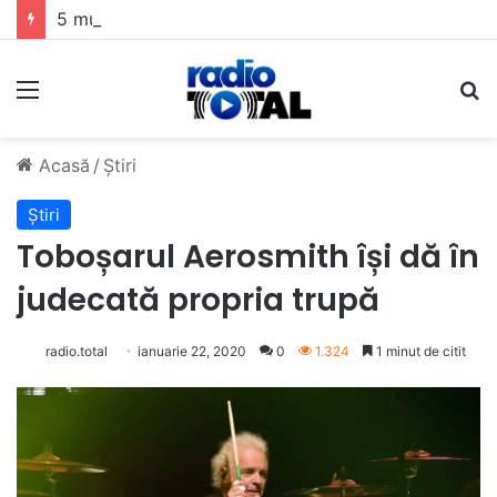
5 muzicieni care au dus muzica tradițională românească la un alt nivel
Meniu
C
Acasă
/
Știri
Știri
Toboșarul Aerosmith își dă în
judecată propria trupă
radio.total
ianuarie 22, 2020
0
1.324
1 minut de citit