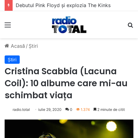
5 muzicieni care au dus muzica tradițională românească la un alt nivel
Meniu
C
Acasă
/
Știri
Știri
Cristina Scabbia (Lacuna
Coil): 10 albume care mi-au
schimbat viața
radio.total
iulie 29, 2020
0
1.374
2 minute de citit