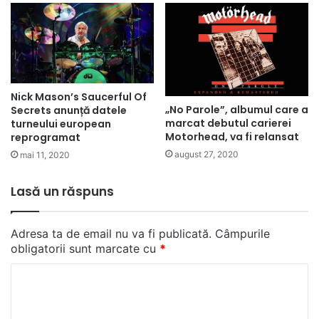
Nick Mason’s Saucerful Of
„No Parole”, albumul care a
Secrets anunță datele
marcat debutul carierei
turneului european
Motorhead, va fi relansat
reprogramat
august 27, 2020
mai 11, 2020
Lasă un răspuns
Adresa ta de email nu va fi publicată.
Câmpurile
obligatorii sunt marcate cu
*
C
o
m