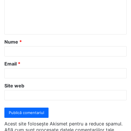
e
n
t
a
Nume
*
r
i
u
Email
*
*
Site web
Acest site folosește Akismet pentru a reduce spamul.
Află cum sunt procesate datele comentariilor tale
.