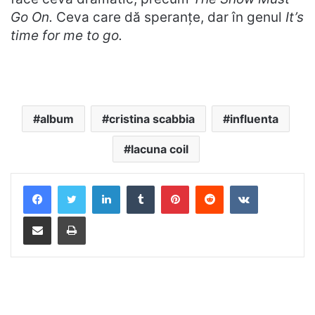
Go On.
Ceva care dă speranțe, dar în genul
It’s
time for me to go.
album
cristina scabbia
influenta
lacuna coil
LinkedIn
Tumblr
Pinterest
Reddit
VKontakte
Distribuie prin mail
Tipărește