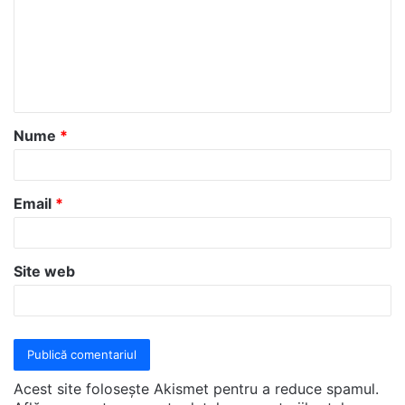
m
e
n
t
a
Nume
*
r
i
u
Email
*
*
Site web
Acest site folosește Akismet pentru a reduce spamul.