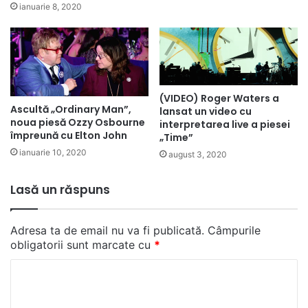
ianuarie 8, 2020
(VIDEO) Roger Waters a
Ascultă „Ordinary Man”,
lansat un video cu
noua piesă Ozzy Osbourne
interpretarea live a piesei
împreună cu Elton John
„Time”
ianuarie 10, 2020
august 3, 2020
Lasă un răspuns
Adresa ta de email nu va fi publicată.
Câmpurile
obligatorii sunt marcate cu
*
C
o