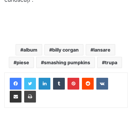
album
billy corgan
lansare
piese
smashing pumpkins
trupa
LinkedIn
Tumblr
Pinterest
Reddit
VKontakte
Distribuie prin mail
Tipărește