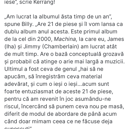
iese”, scrie Kerrang!
„Am lucrat la albumul ăsta timp de un an”,
spune Billy. „Are 21 de piese și îl vom lansa ca
dublu album anul acesta. Este primul album
de la cel din 2000,
Machina,
la care eu, James
(Iha) și Jimmy (Chamberlain) am lucrat atât
de mult timp. Are o bază conceptuală grozavă
și probabil că atinge o arie mai largă a muzicii.
Ultimul a fost ceva de genul „hai să ne
apucăm, să înregistrăm ceva material
adevărat, și cum o ieși o ieși…acum sunt
foarte entuziasmat de aceste 21 de piese,
pentru că am revenit în joc asumându-ne
riscul, încercând să punem ceva nou pe masă,
diferit de modul de abordare de până acum
când doar mimam ceea ce ne făcuse deja
cunoscuți”.