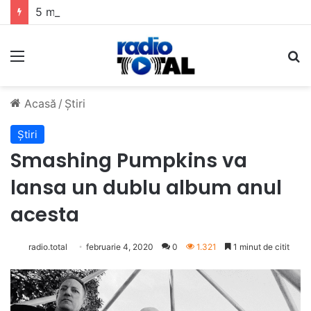
5 muzicieni care au dus muzica tradițională românească la un alt nivel
Meniu
C
Acasă
/
Știri
Știri
Smashing Pumpkins va
lansa un dublu album anul
acesta
radio.total
februarie 4, 2020
0
1.321
1 minut de citit