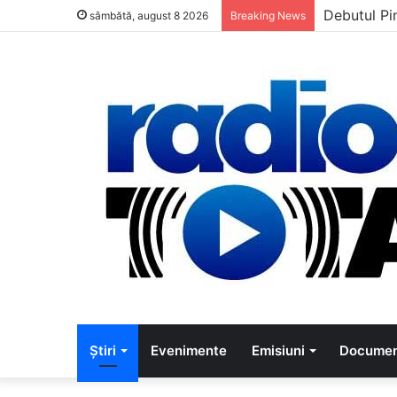
5 muzicien
sâmbătă, august 8 2026
Breaking News
Știri
Evenimente
Emisiuni
Documen