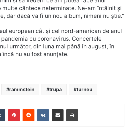
âlnim și să vedem ce am putea face anul
e multe cântece neterminate. Ne-am întâlnit și
e, dar dacă va fi un nou album, nimeni nu știe.”
eul european cât și cel nord-american de anul
de pandemia cu coronavirus. Concertele
ul următor, din luna mai până în august, în
 încă nu au fost anunțate.
rammstein
trupa
turneu
edIn
Tumblr
Pinterest
Reddit
VKontakte
Distribuie prin mail
Tipărește