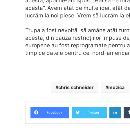
acesta, apoi ne-am spus: „Hai să ne înt
acesta”. Avem atât de multe idei, atât d
lucrăm la noi piese. Vrem să lucrăm la el
Trupa a fost nevoită să amâne atât turn
acesta, din cauza restricțiilor impuse 
europene au fost reprogramate pentru an
timp ce datele pentru cel nord-american
chris schneider
muzica
Link
Facebook
Twitter