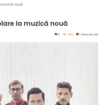
a muzică nouă
olare la muzică nouă
0
1.363
1 minut de citit