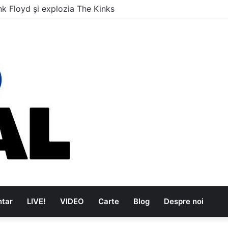
i care au dus muzica tradițională românească la un alt nivel
tar
LIVE!
VIDEO
Carte
Blog
Despre noi