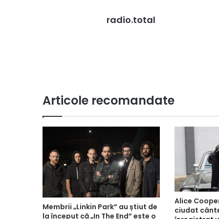
radio.total
Articole recomandate
Alice Cooper
Membrii „Linkin Park” au știut de
ciudat cânte
la început că „In The End” este o