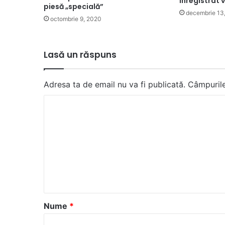
înregistrat
piesă „specială”
decembrie 13
octombrie 9, 2020
Lasă un răspuns
Adresa ta de email nu va fi publicată.
Câmpurile
C
o
m
e
n
t
a
Nume
*
r
i