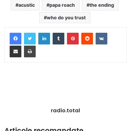
acustic
papa roach
the ending
who do you trust
LinkedIn
Tumblr
Pinterest
Reddit
VKontakte
Distribuie prin mail
Tipărește
radio.total
Articole recomandate