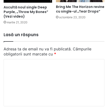
Bring Me The Horizon revine
Ascultă noul single Deep
cu single-ul „Tear Drops”
Purple, „Throw My Bones”
(Vezi video)
octombrie 23, 2020
martie 21, 2020
Lasă un răspuns
Adresa ta de email nu va fi publicată.
Câmpurile
obligatorii sunt marcate cu
*
C
o
m
e
n
t
a