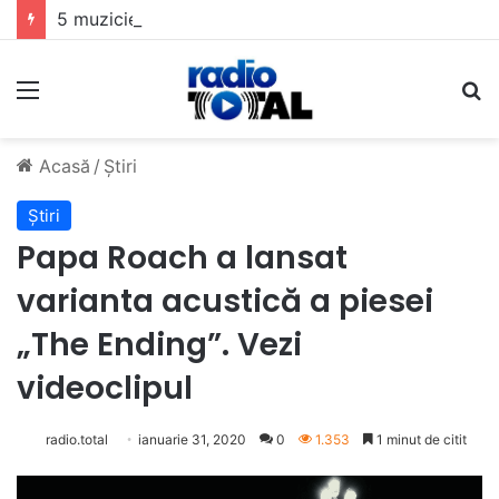
5 muzicieni care au dus muzica tradițională românească la un alt nivel
Meniu
C
Acasă
/
Știri
Știri
Papa Roach a lansat
varianta acustică a piesei
„The Ending”. Vezi
videoclipul
radio.total
ianuarie 31, 2020
0
1.353
1 minut de citit