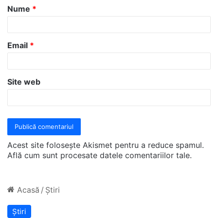
Nume
*
r
i
u
Email
*
*
Site web
Acest site folosește Akismet pentru a reduce spamul.
Află cum sunt procesate datele comentariilor tale
.