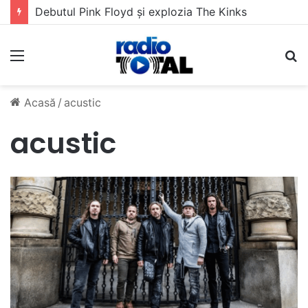
Debutul Pink Floyd și explozia The Kinks
Meniu
C
Acasă
/
acustic
acustic