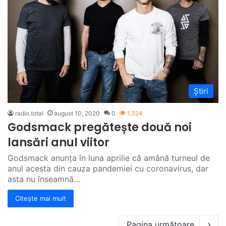
Știri
radio.total
august 10, 2020
0
1.324
Godsmack pregătește două noi
lansări anul viitor
Godsmack anunța în luna aprilie că amână turneul de
anul acesta din cauza pandemiei cu coronavirus, dar
asta nu înseamnă…
Citește mai mult
Pagina următoare