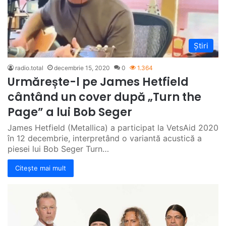
Știri
radio.total
decembrie 15, 2020
0
1.364
Urmărește-l pe James Hetfield
cântând un cover după „Turn the
Page” a lui Bob Seger
James Hetfield (Metallica) a participat la VetsAid 2020
în 12 decembrie, interpretând o variantă acustică a
piesei lui Bob Seger Turn…
Citește mai mult