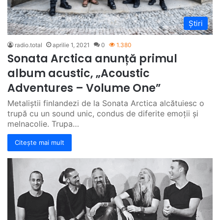
Știri
radio.total
aprilie 1, 2021
0
1.380
Sonata Arctica anunță primul
album acustic, „Acoustic
Adventures – Volume One”
Metaliștii finlandezi de la Sonata Arctica alcătuiesc o
trupă cu un sound unic, condus de diferite emoții și
melnacolie. Trupa…
Citește mai mult