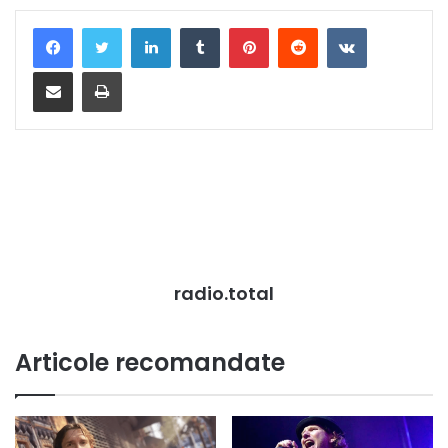
LinkedIn
Tumblr
Pinterest
Reddit
VKontakte
Distribuie prin mail
Tipărește
radio.total
Articole recomandate