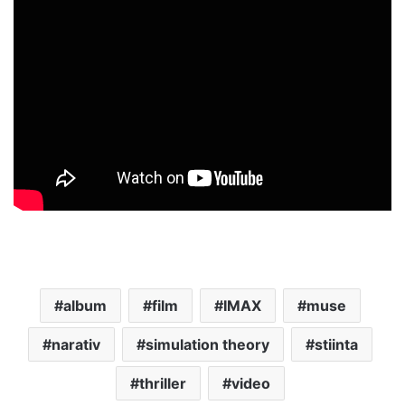
album
film
IMAX
muse
narativ
simulation theory
stiinta
thriller
video