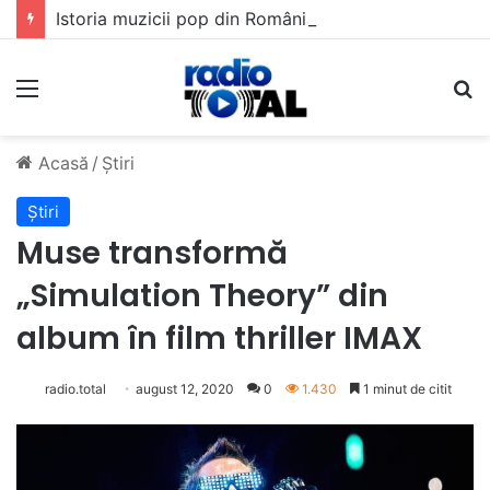
Istoria muzicii pop din România: Evoluția unui gen muzical în timp
Meniu
C
Acasă
/
Știri
Știri
Muse transformă
„Simulation Theory” din
album în film thriller IMAX
radio.total
august 12, 2020
0
1.430
1 minut de citit