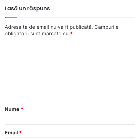
Lasă un răspuns
Adresa ta de email nu va fi publicată.
Câmpurile
obligatorii sunt marcate cu
*
C
o
m
e
n
t
a
Nume
*
r
i
u
Email
*
*