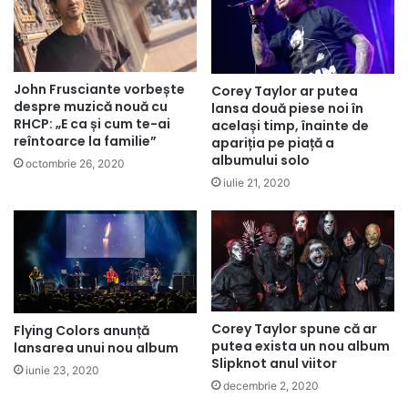
John Frusciante vorbește
Corey Taylor ar putea
despre muzică nouă cu
lansa două piese noi în
RHCP: „E ca și cum te-ai
același timp, înainte de
reîntoarce la familie”
apariția pe piață a
albumului solo
octombrie 26, 2020
iulie 21, 2020
Corey Taylor spune că ar
Flying Colors anunță
putea exista un nou album
lansarea unui nou album
Slipknot anul viitor
iunie 23, 2020
decembrie 2, 2020