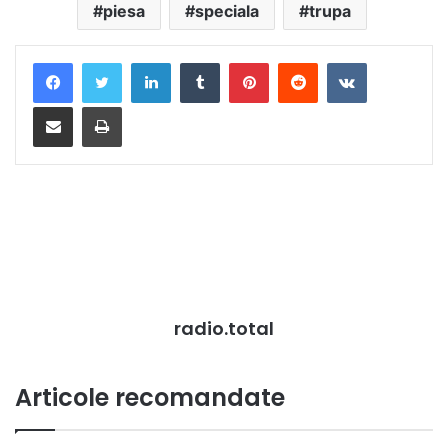
piesa
speciala
trupa
LinkedIn
Tumblr
Pinterest
Reddit
VKontakte
Distribuie prin mail
Tipărește
radio.total
Articole recomandate