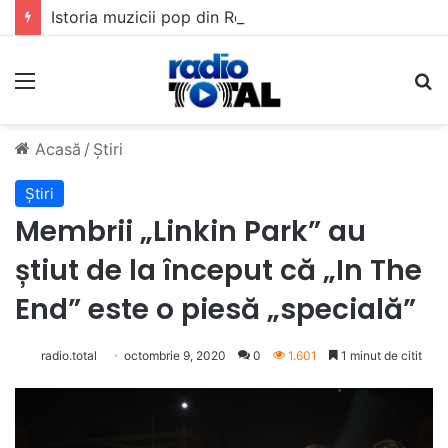
Istoria muzicii pop din România: Evoluția unui gen muzical în timp
Meniu
C
Acasă
/
Știri
Știri
Membrii „Linkin Park” au
știut de la început că „In The
End” este o piesă „specială”
radio.total
octombrie 9, 2020
0
1.601
1 minut de citit