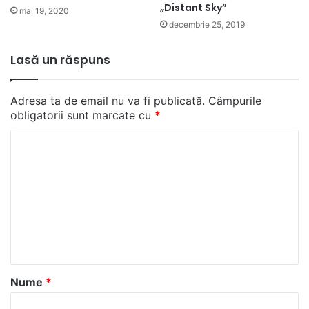
„Distant Sky”
mai 19, 2020
decembrie 25, 2019
Lasă un răspuns
Adresa ta de email nu va fi publicată.
Câmpurile
obligatorii sunt marcate cu
*
C
o
m
e
n
t
a
Nume
*
r
i