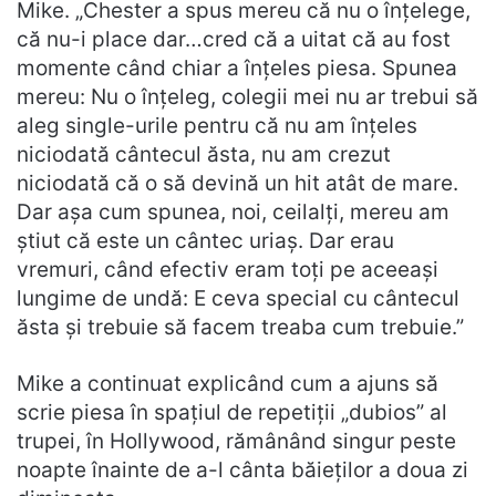
Mike. „Chester a spus mereu că nu o înțelege,
că nu-i place dar…cred că a uitat că au fost
momente când chiar a înțeles piesa. Spunea
mereu: Nu o înțeleg, colegii mei nu ar trebui să
aleg single-urile pentru că nu am înțeles
niciodată cântecul ăsta, nu am crezut
niciodată că o să devină un hit atât de mare.
Dar așa cum spunea, noi, ceilalți, mereu am
știut că este un cântec uriaș. Dar erau
vremuri, când efectiv eram toți pe aceeași
lungime de undă: E ceva special cu cântecul
ăsta și trebuie să facem treaba cum trebuie.”
Mike a continuat explicând cum a ajuns să
scrie piesa în spațiul de repetiții „dubios” al
trupei, în Hollywood, rămânând singur peste
noapte înainte de a-l cânta băieților a doua zi