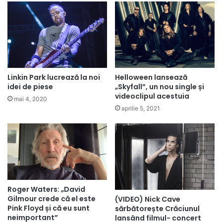
Linkin Park lucrează la noi
Helloween lansează
idei de piese
„Skyfall”, un nou single și
videoclipul acestuia
mai 4, 2020
aprilie 5, 2021
Roger Waters: „David
Gilmour crede că el este
(VIDEO) Nick Cave
Pink Floyd și că eu sunt
sărbătorește Crăciunul
neimportant”
lansând filmul- concert