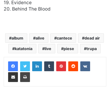
19. Evidence
20. Behind The Blood
album
alive
cantece
dead air
katatonia
live
piese
trupa
LinkedIn
Tumblr
Pinterest
Reddit
VKontakte
Distribuie prin mail
Tipărește