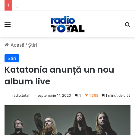
5 muzicieni care au dus muzica tradițională românească la un alt nivel
Meniu
C
Acasă
/
Știri
Știri
Katatonia anunță un nou
album live
radio.total
septembrie 11, 2020
1
1.398
1 minut de citit