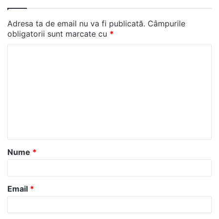
Adresa ta de email nu va fi publicată.
Câmpurile
obligatorii sunt marcate cu
*
C
o
m
e
n
t
a
Nume
*
r
i
u
Email
*
*