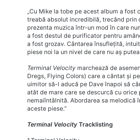
„Cu Mike la tobe pe acest album a fost c
treabă absolut incredibilă, trecând prin 
prezenta muzica într-un mod în care numa
a fost destul de purificator pentru amân
a fost grozav. Cântarea însuflețită, intui
piese noi la un nivel de care nu aș putea
Terminal Velocity
marchează de asemenea
Dregs, Flying Colors) care a cântat și pe 
uimitor să-l aducă pe Dave înapoi să câ
atât de mare care se descurcă cu orice p
nemaiîntâlnită. Abordarea sa melodică 
aceste piese.”
Terminal Velocity
Tracklisting