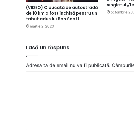
single-ul „T
(VIDEO) O bucată de autostradă
octombrie 23
de 10 km a fost închisă pentru un
tribut adus lui Bon Scott
martie 2, 2020
Lasă un răspuns
Adresa ta de email nu va fi publicată.
Câmpurile
C
o
m
e
n
t
a