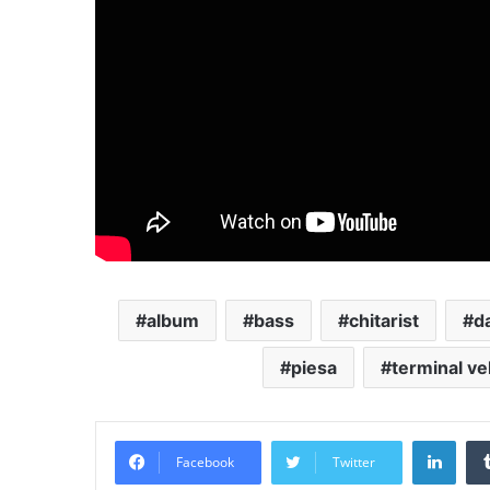
album
bass
chitarist
d
piesa
terminal ve
Link
Facebook
Twitter