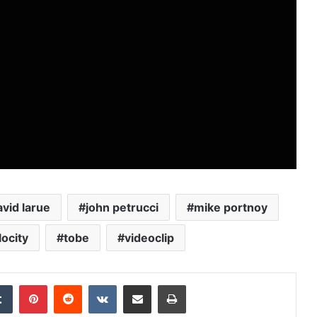
avid larue
john petrucci
mike portnoy
locity
tobe
videoclip
edIn
Tumblr
Pinterest
Reddit
VKontakte
Distribuie prin mail
Tipărește