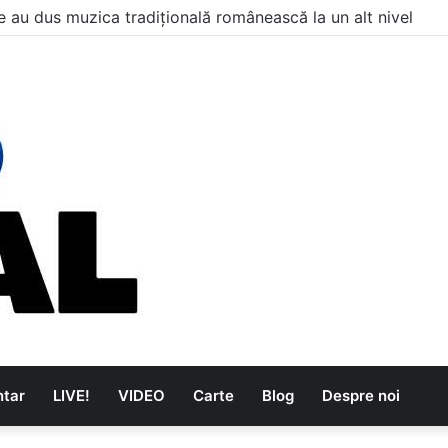
ul care a schimbat istoria muzicii pentru totdeauna
tar
LIVE!
VIDEO
Carte
Blog
Despre noi