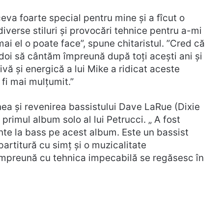
eva foarte special pentru mine și a fîcut o
diverse stiluri și provocări tehnice pentru a-mi
i el o poate face”, spune chitaristul. ”Cred că
doi să cântăm împreună după toți acești ani și
tivă și energică a lui Mike a ridicat aceste
 fi mai mulțumit.”
 și revenirea bassistului Dave LaRue (Dixie
primul album solo al lui Petrucci. „ A fost
nte la bass pe acest album. Este un bassist
artitură cu simț și o muzicalitate
împreună cu tehnica impecabilă se regăsesc în