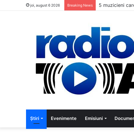
Beethoven: Geni
joi, august 6 2026
Breaking News
Știri
Evenimente
Emisiuni
Documen