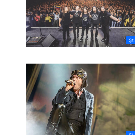
Ști
Ști