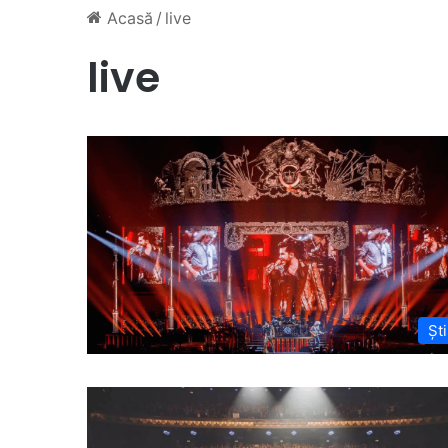
Acasă
/
live
live
Ști