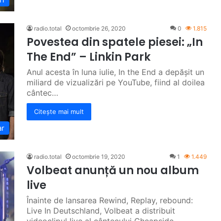
radio.total
octombrie 26, 2020
0
1.815
Povestea din spatele piesei: „In
The End” – Linkin Park
Anul acesta în luna iulie, In the End a depășit un
miliard de vizualizări pe YouTube, fiind al doilea
cântec…
Citește mai mult
ar
radio.total
octombrie 19, 2020
1
1.449
Volbeat anunță un nou album
live
Înainte de lansarea Rewind, Replay, rebound:
Live In Deutschland, Volbeat a distribuit
videoclipul live al cântecului Cheapside