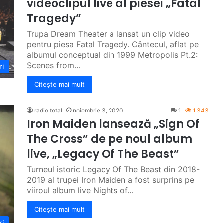
videoclipul live al piesei „Fatal
Tragedy”
Trupa Dream Theater a lansat un clip video
pentru piesa Fatal Tragedy. Cântecul, aflat pe
albumul conceptual din 1999 Metropolis Pt.2:
Scenes from…
ri
Citește mai mult
radio.total
noiembrie 3, 2020
1
1.343
Iron Maiden lansează „Sign Of
The Cross” de pe noul album
live, „Legacy Of The Beast”
Turneul istoric Legacy Of The Beast din 2018-
2019 al trupei Iron Maiden a fost surprins pe
viiroul album live Nights of…
Citește mai mult
ri