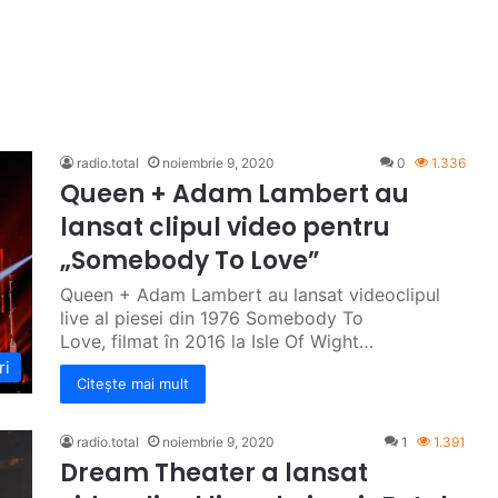
radio.total
noiembrie 9, 2020
0
1.336
Queen + Adam Lambert au
lansat clipul video pentru
„Somebody To Love”
Queen + Adam Lambert au lansat videoclipul
live al piesei din 1976 Somebody To
Love, filmat în 2016 la Isle Of Wight…
ri
Citește mai mult
radio.total
noiembrie 9, 2020
1
1.391
Dream Theater a lansat