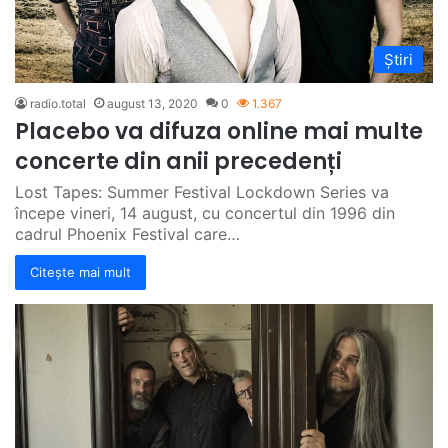
Știri
radio.total
august 13, 2020
0
1.367
Placebo va difuza online mai multe
concerte din anii precedenți
Lost Tapes: Summer Festival Lockdown Series va
începe vineri, 14 august, cu concertul din 1996 din
cadrul Phoenix Festival care…
Citește mai mult