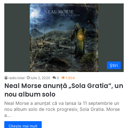
Știri
radio.total
iulie 2, 2020
0
1.304
Neal Morse anunță „Sola Gratia”, un
nou album solo
Neal Morse a anunțat că va lansa la 11 septembrie un
nou album solo de rock progresiv, Sola Gratia. Morse
a…
Citește mai mult