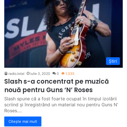
Știri
radio.total
iulie 3, 2020
0
1.335
Slash s-a concentrat pe muzică
nouă pentru Guns ‘N’ Roses
Slash spune că a fost foarte ocupat în timpul izolării
scriind și înregistrând un material nou pentru Guns N'
Roses.…
Citește mai mult