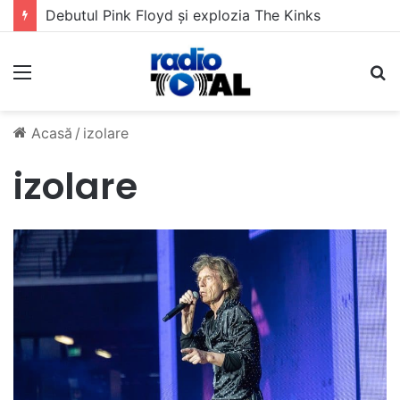
Debutul Pink Floyd și explozia The Kinks
Meniu
C
Acasă
/
izolare
izolare