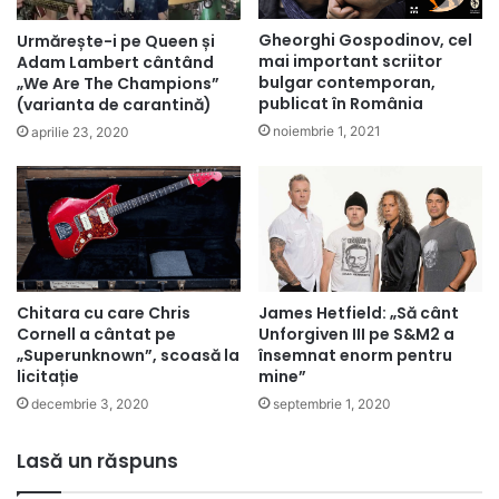
Gheorghi Gospodinov, cel
Urmărește-i pe Queen și
mai important scriitor
Adam Lambert cântând
bulgar contemporan,
„We Are The Champions”
publicat în România
(varianta de carantină)
noiembrie 1, 2021
aprilie 23, 2020
James Hetfield: „Să cânt
Chitara cu care Chris
Unforgiven III pe S&M2 a
Cornell a cântat pe
însemnat enorm pentru
„Superunknown”, scoasă la
mine”
licitație
septembrie 1, 2020
decembrie 3, 2020
Lasă un răspuns