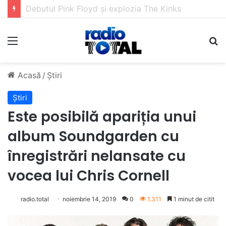
5 muzicieni care au dus muzica tradițională românească la un alt nivel
Meniu
C
Acasă
/
Știri
Știri
Este posibilă apariția unui
album Soundgarden cu
înregistrări nelansate cu
vocea lui Chris Cornell
radio.total
noiembrie 14, 2019
0
1.311
1 minut de citit