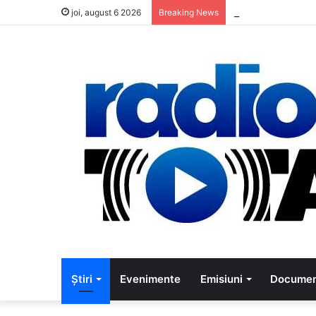
5 muzicieni car
joi, august 6 2026
Breaking News
Știri
Evenimente
Emisiuni
Documen