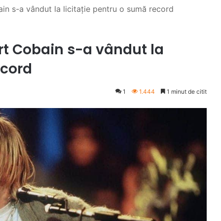
ain s-a vândut la licitație pentru o sumă record
urt Cobain s-a vândut la
ecord
1
1.444
1 minut de citit