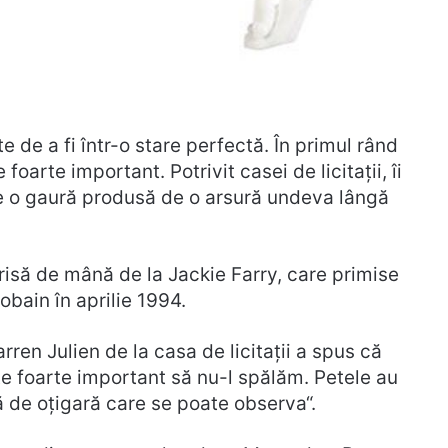
 de a fi într-o stare perfectă. În primul rând
oarte important. Potrivit casei de licitații, îi
are o gaură produsă de o arsură undeva lângă
crisă de mână de la Jackie Farry, care primise
bain în aprilie 1994.
rren Julien de la casa de licitații a spus că
ste foarte important să nu-l spălăm. Petele au
ă de oțigară care se poate observa“.