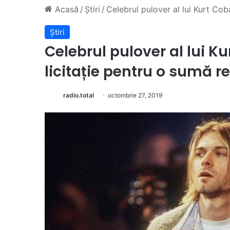
Acasă
/
Știri
/
Celebrul pulover al lui Kurt Cob
Știri
Celebrul pulover al lui K
licitație pentru o sumă r
radio.total
octombrie 27, 2019