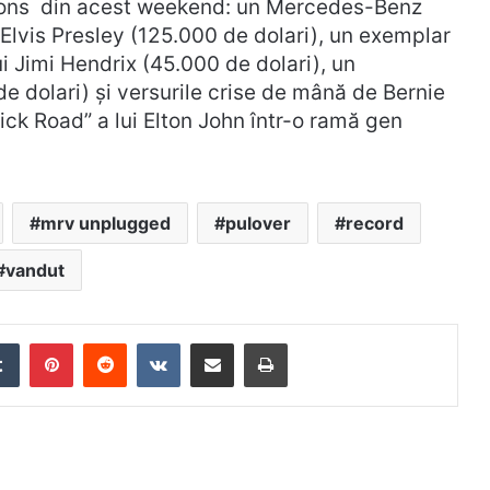
ctions din acest weekend: un Mercedes-Benz
 Elvis Presley (125.000 de dolari), un exemplar
ui Jimi Hendrix (45.000 de dolari), un
de dolari) și versurile crise de mână de Bernie
ck Road” a lui Elton John într-o ramă gen
mrv unplugged
pulover
record
vandut
edIn
Tumblr
Pinterest
Reddit
VKontakte
Distribuie prin mail
Tipărește