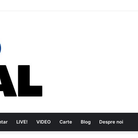
e au dus muzica tradițională românească la un alt nivel
tar
LIVE!
VIDEO
Carte
Blog
Despre noi