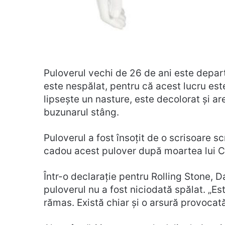
Puloverul vechi de 26 de ani este departe
este nespălat, pentru că acest lucru este f
lipsește un nasture, este decolorat și 
buzunarul stâng.
Puloverul a fost însoțit de o scrisoare s
cadou acest pulover după moartea lui Co
Într-o declarație pentru Rolling Stone, Da
puloverul nu a fost niciodată spălat. „E
rămas. Există chiar și o arsură provocat