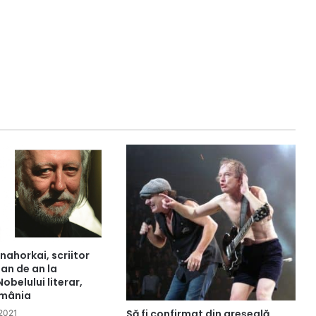
nahorkai, scriitor
an de an la
obelului literar,
omânia
Să fi confirmat din greșeală
 2021