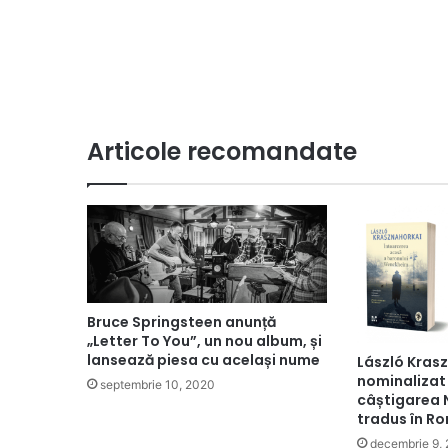
Articole recomandate
Bruce Springsteen anunță
„Letter To You”, un nou album, și
lansează piesa cu același nume
László Krasz
nominalizat 
septembrie 10, 2020
câștigarea N
tradus în R
decembrie 9,