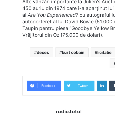
Alte vânzări importante la Julien’s Au
450 auriu din 1974 care i-a aparținut lui
al
Are You Experienced?
cu autograful l
autoporteret al lui David Bowie (51.000 
Taupin pentru piesa “Goodbye Yellow Bri
Vrăjitorul din Oz (75.000 de dolari).
deces
kurt cobain
licitatie
Link
Facebook
Twitter
radio.total