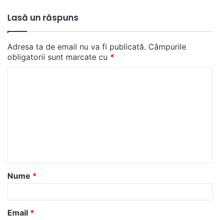
Lasă un răspuns
Adresa ta de email nu va fi publicată.
Câmpurile
obligatorii sunt marcate cu
*
C
o
m
e
n
t
a
Nume
*
r
i
u
Email
*