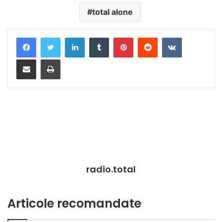
total alone
LinkedIn
Tumblr
Pinterest
Reddit
VKontakte
Distribuie prin mail
Tipărește
radio.total
Articole recomandate