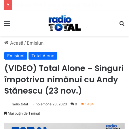
5 muzicieni care au dus muzica tradițională românească la un alt nivel
Meniu
C
Acasă
/
Emisiuni
Emisiuni
Total Alone
(VIDEO) Total Alone – Singuri
împotriva nimănui cu Andy
Stănescu (23 nov.)
radio.total
noiembrie 23, 2020
0
1.484
Mai puțin de 1 minut