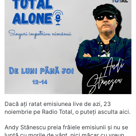
Dacă ați ratat emisiunea live de azi, 23
noiembrie pe Radio Total, o puteți asculta aici.
Andy Stănescu preia frâiele emisiunii și nu se
luptă cu morile de vânt, nici măcar cu vreun