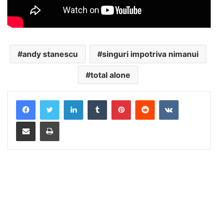
andy stanescu
singuri impotriva nimanui
total alone
LinkedIn
Tumblr
Pinterest
Reddit
VKontakte
Distribuie prin mail
Tipărește