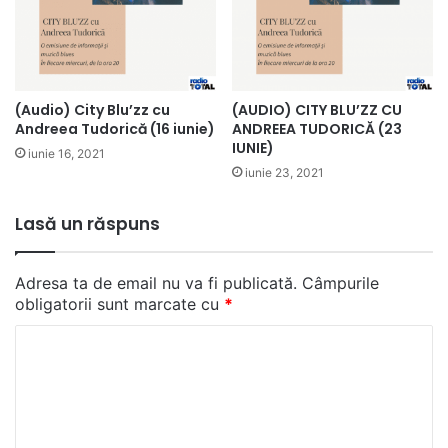
(Audio) City Blu’zz cu
(AUDIO) CITY BLU’ZZ CU
Andreea Tudorică (16 iunie)
ANDREEA TUDORICĂ (23
IUNIE)
iunie 16, 2021
iunie 23, 2021
Lasă un răspuns
Adresa ta de email nu va fi publicată.
Câmpurile
obligatorii sunt marcate cu
*
C
o
m
e