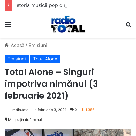
Istoria muzicii pop din România: Evoluția unui gen muzical în timp
Meniu
C
Acasă
/
Emisiuni
Emisiuni
Total Alone
Total Alone – Singuri
împotriva nimănui (3
februarie 2021)
radio.total
februarie 3, 2021
0
1.356
Mai puțin de 1 minut