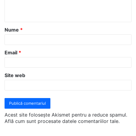
n
t
a
Nume
*
r
i
u
Email
*
*
Site web
Acest site folosește Akismet pentru a reduce spamul.
Află cum sunt procesate datele comentariilor tale
.