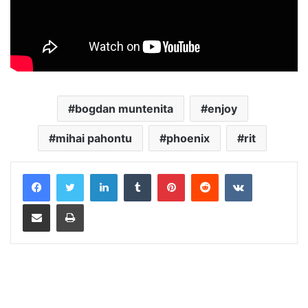
bogdan muntenita
enjoy
mihai pahontu
phoenix
rit
LinkedIn
Tumblr
Pinterest
Reddit
VKontakte
Distribuie prin mail
Tipărește