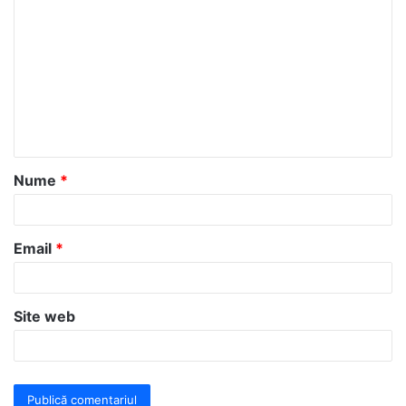
o
m
e
n
t
a
Nume
*
r
i
u
Email
*
*
Site web