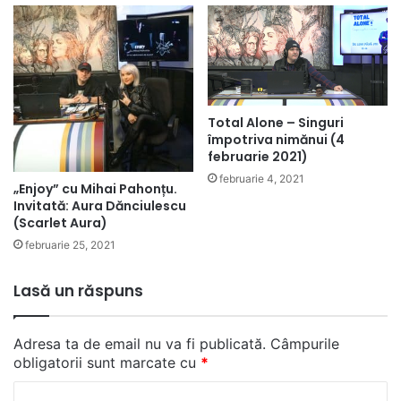
Total Alone – Singuri
împotriva nimănui (4
februarie 2021)
februarie 4, 2021
„Enjoy” cu Mihai Pahonțu.
Invitată: Aura Dănciulescu
(Scarlet Aura)
februarie 25, 2021
Lasă un răspuns
Adresa ta de email nu va fi publicată.
Câmpurile
obligatorii sunt marcate cu
*
C