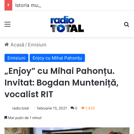
Istoria muzicii pop din România: Evoluția unui gen muzical în timp
Meniu
C
Acasă
/
Emisiuni
Emisiuni
Enjoy cu Mihai Pahonțu
„Enjoy” cu Mihai Pahonțu.
Invitat: Bogdan Munteniță,
vocalist RIT
radio.total
februarie 15, 2021
0
1.435
Mai puțin de 1 minut