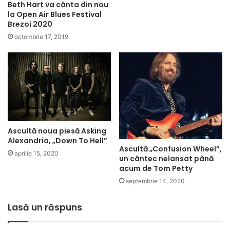
Beth Hart va cânta din nou
la Open Air Blues Festival
Brezoi 2020
octombrie 17, 2019
Ascultă noua piesă Asking
Alexandria, „Down To Hell”
Ascultă „Confusion Wheel”,
aprilie 15, 2020
un cântec nelansat până
acum de Tom Petty
septembrie 14, 2020
Lasă un răspuns