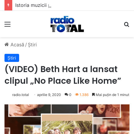
Istoria muzicii pop din România: Evoluția unui gen muzical în timp
Meniu
C
Acasă
/
Știri
Știri
(VIDEO) Beth Hart a lansat
clipul „No Place Like Home”
radio.total
aprilie 9, 2020
0
1.386
Mai puțin de 1 minut