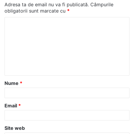
Adresa ta de email nu va fi publicată.
Câmpurile
obligatorii sunt marcate cu
*
C
o
m
e
n
t
a
Nume
*
r
i
u
Email
*
*
Site web