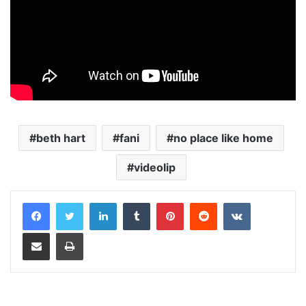
beth hart
fani
no place like home
videolip
LinkedIn
Tumblr
Pinterest
Reddit
VKontakte
Distribuie prin mail
Tipărește