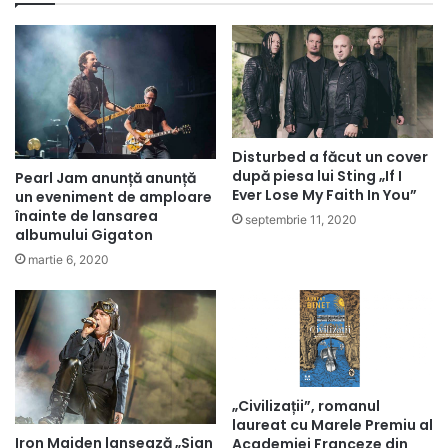
Disturbed a făcut un cover
după piesa lui Sting „If I
Pearl Jam anunță anunță
Ever Lose My Faith In You”
un eveniment de amploare
înainte de lansarea
septembrie 11, 2020
albumului Gigaton
martie 6, 2020
„Civilizații”, romanul
laureat cu Marele Premiu al
Iron Maiden lansează „Sign
Academiei Franceze din