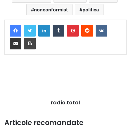
nonconformist
politica
LinkedIn
Tumblr
Pinterest
Reddit
VKontakte
Distribuie prin mail
Tipărește
radio.total
Articole recomandate