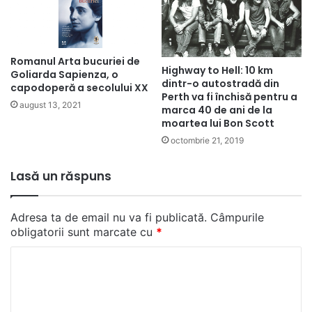
Romanul Arta bucuriei de
Highway to Hell: 10 km
Goliarda Sapienza, o
dintr-o autostradă din
capodoperă a secolului XX
Perth va fi închisă pentru a
august 13, 2021
marca 40 de ani de la
moartea lui Bon Scott
octombrie 21, 2019
Lasă un răspuns
Adresa ta de email nu va fi publicată.
Câmpurile
obligatorii sunt marcate cu
*
C
o
m