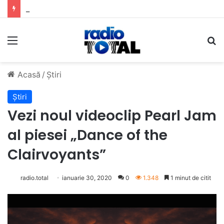
5 muzicieni care au dus muzica tradițională românească la un alt nivel
Meniu
C
Acasă
/
Știri
Știri
Vezi noul videoclip Pearl Jam
al piesei „Dance of the
Clairvoyants”
radio.total
ianuarie 30, 2020
0
1.348
1 minut de citit