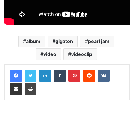
album
gigaton
pearl jam
video
videoclip
LinkedIn
Tumblr
Pinterest
Reddit
VKontakte
Distribuie prin mail
Tipărește