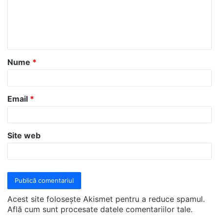
e
n
t
a
Nume
*
r
i
u
Email
*
*
Site web
Acest site folosește Akismet pentru a reduce spamul.
Află cum sunt procesate datele comentariilor tale
.