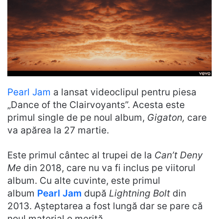
Pearl Jam
a lansat videoclipul pentru piesa
„Dance of the Clairvoyants”. Acesta este
primul single de pe noul album,
Gigaton,
care
va apărea la 27 martie.
Este primul cântec al trupei de la
Can’t Deny
Me
din 2018, care nu va fi inclus pe viitorul
album. Cu alte cuvinte, este primul
album
Pearl Jam
după
Lightning Bolt
din
2013. Așteptarea a fost lungă dar se pare că
noul material o merită.