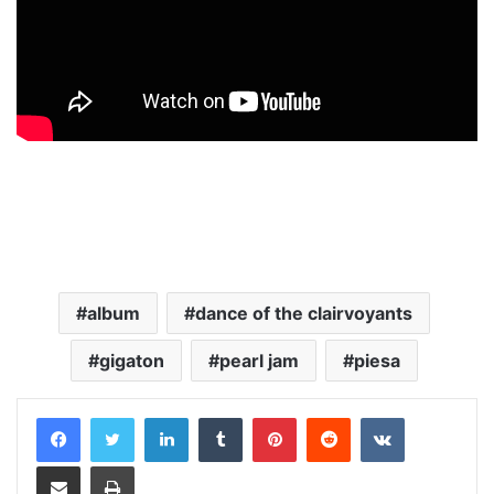
album
dance of the clairvoyants
gigaton
pearl jam
piesa
LinkedIn
Tumblr
Pinterest
Reddit
VKontakte
Distribuie prin mail
Tipărește