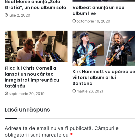
Neal Morse anunță „Sola
Volbeat anunță un nou
Gratia”, un nou album solo
album live
iulie 2, 2020
octombrie 19, 2020
Fiica lui Chris Cornell a
Kirk Hammett va apărea pe
lansat un nou cântec
viitorul album al lui
înregistrat împreună cu
Santana
tatăl său
martie 26, 2021
septembrie 20, 2019
Lasă un răspuns
Adresa ta de email nu va fi publicată.
Câmpurile
obligatorii sunt marcate cu
*