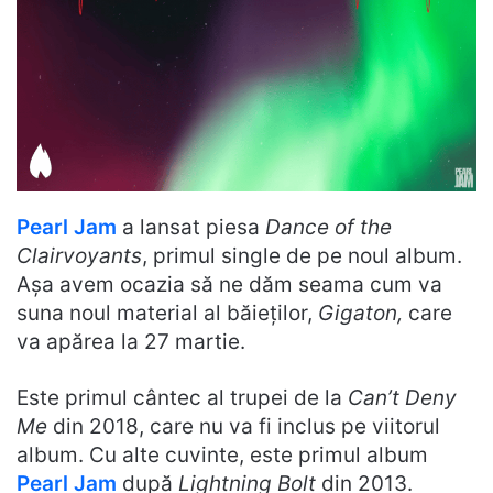
Pearl Jam
a lansat piesa
Dance of the
Clairvoyants
, primul single de pe noul album.
Așa avem ocazia să ne dăm seama cum va
suna noul material al băieților,
Gigaton,
care
va apărea la 27 martie.
Este primul cântec al trupei de la
Can’t Deny
Me
din 2018, care nu va fi inclus pe viitorul
album. Cu alte cuvinte, este primul album
Pearl Jam
după
Lightning Bolt
din 2013.