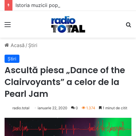
Istoria muzicii pop din România: Evoluția unui gen muzical în timp
Meniu
C
Acasă
/
Știri
Știri
Ascultă piesa „Dance of the
Clairvoyants” a celor de la
Pearl Jam
radio.total
ianuarie 22, 2020
0
1.374
1 minut de citit