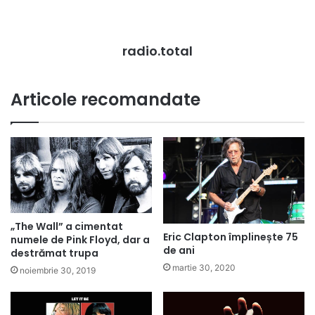
radio.total
Articole recomandate
„The Wall” a cimentat
Eric Clapton împlinește 75
numele de Pink Floyd, dar a
de ani
destrămat trupa
martie 30, 2020
noiembrie 30, 2019