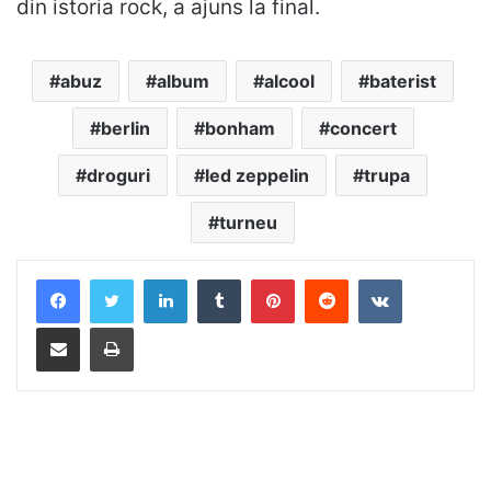
din istoria rock, a ajuns la final.
abuz
album
alcool
baterist
berlin
bonham
concert
droguri
led zeppelin
trupa
turneu
LinkedIn
Tumblr
Pinterest
Reddit
VKontakte
Distribuie prin mail
Tipărește