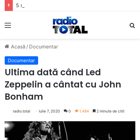
5 muzicieni care au dus muzica tradițională românească la un alt nivel
Meniu
C
Acasă
/
Documentar
Documentar
Ultima dată când Led
Zeppelin a cântat cu John
Bonham
radio.total
iulie 7, 2020
0
1.484
2 minute de citit