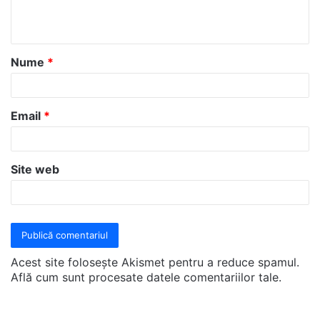
n
t
a
Nume
*
r
i
u
Email
*
*
Site web
Acest site folosește Akismet pentru a reduce spamul.
Află cum sunt procesate datele comentariilor tale
.