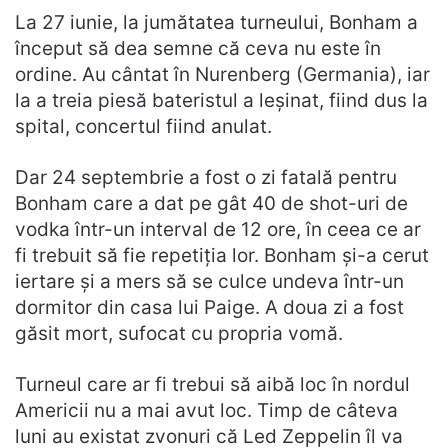
La 27 iunie, la jumătatea turneului, Bonham a
început să dea semne că ceva nu este în
ordine. Au cântat în Nurenberg (Germania), iar
la a treia piesă bateristul a leșinat, fiind dus la
spital, concertul fiind anulat.
Dar 24 septembrie a fost o zi fatală pentru
Bonham care a dat pe gât 40 de shot-uri de
vodka într-un interval de 12 ore, în ceea ce ar
fi trebuit să fie repetiția lor. Bonham și-a cerut
iertare și a mers să se culce undeva într-un
dormitor din casa lui Paige. A doua zi a fost
găsit mort, sufocat cu propria vomă.
Turneul care ar fi trebui să aibă loc în nordul
Americii nu a mai avut loc. Timp de câteva
luni au existat zvonuri că Led Zeppelin îl va