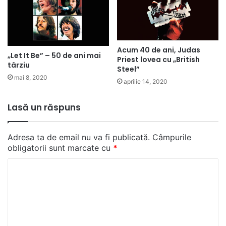
Acum 40 de ani, Judas
„Let It Be” – 50 de ani mai
Priest lovea cu „British
târziu
Steel”
mai 8, 2020
aprilie 14, 2020
Lasă un răspuns
Adresa ta de email nu va fi publicată.
Câmpurile
obligatorii sunt marcate cu
*
C
o
m
e