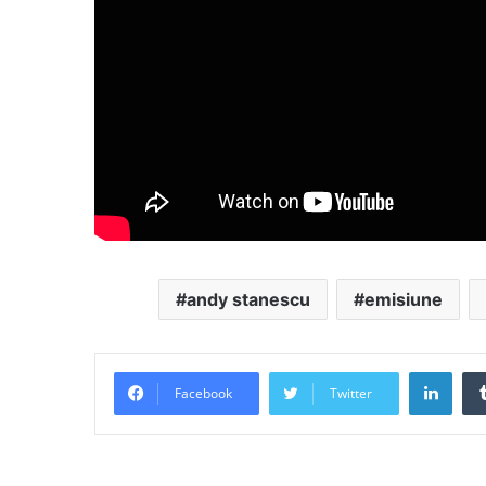
andy stanescu
emisiune
Link
Facebook
Twitter