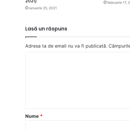
2021)
februarie 17, 
ianuarie 25, 2021
Lasă un răspuns
Adresa ta de email nu va fi publicată.
Câmpurile
C
o
m
e
n
t
a
Nume
*
r
i