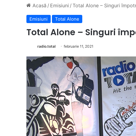
Acasă
/
Emisiuni
/
Total Alone – Singuri împotr
Emisiuni
Total Alone
Total Alone – Singuri împ
radio.total
februarie 11, 2021