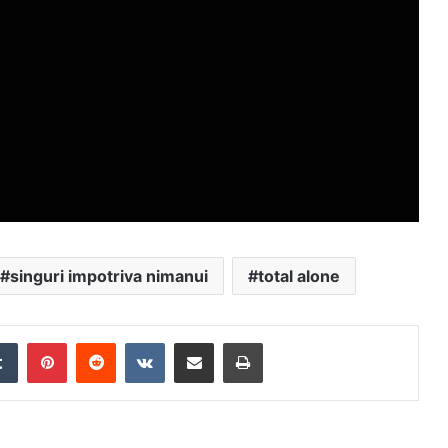
singuri impotriva nimanui
total alone
edIn
Tumblr
Pinterest
Reddit
VKontakte
Distribuie prin mail
Tipărește