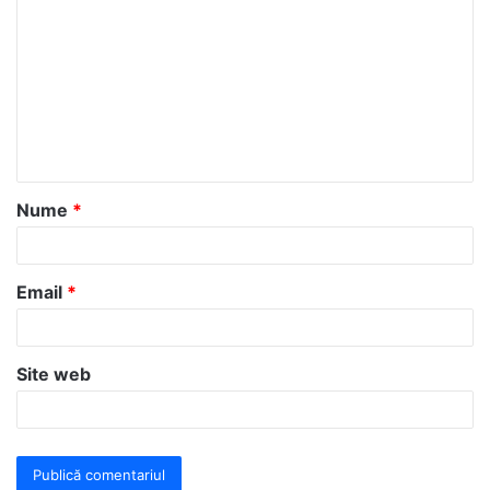
o
m
e
n
t
a
Nume
*
r
i
u
Email
*
*
Site web