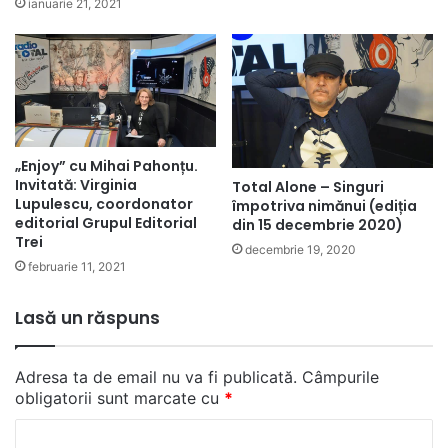
ianuarie 21, 2021
„Enjoy” cu Mihai Pahonțu.
Invitată: Virginia
Total Alone – Singuri
Lupulescu, coordonator
împotriva nimănui (ediția
editorial Grupul Editorial
din 15 decembrie 2020)
Trei
decembrie 19, 2020
februarie 11, 2021
Lasă un răspuns
Adresa ta de email nu va fi publicată.
Câmpurile
obligatorii sunt marcate cu
*
C