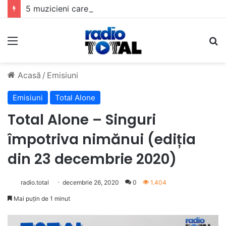
5 muzicieni care au dus muzica tradițională românească la un alt nivel
Meniu
C
Acasă
/
Emisiuni
Emisiuni
Total Alone
Total Alone – Singuri
împotriva nimănui (ediția
din 23 decembrie 2020)
radio.total
decembrie 26, 2020
0
1.404
Mai puțin de 1 minut