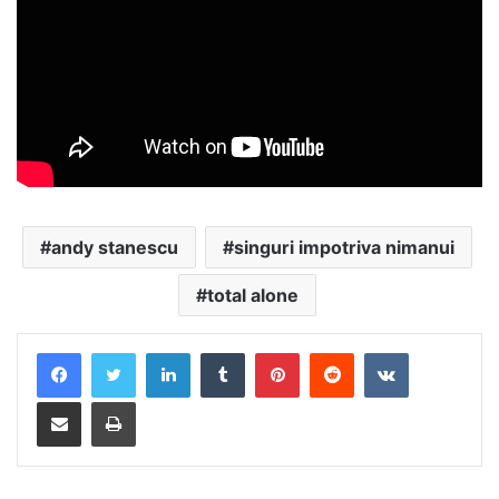
andy stanescu
singuri impotriva nimanui
total alone
LinkedIn
Tumblr
Pinterest
Reddit
VKontakte
Distribuie prin mail
Tipărește