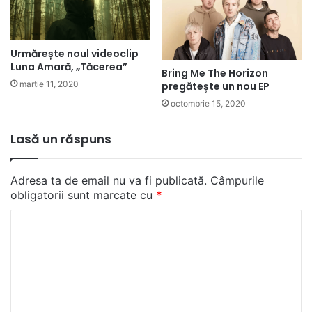
Urmărește noul videoclip
Luna Amară, „Tăcerea”
Bring Me The Horizon
martie 11, 2020
pregătește un nou EP
octombrie 15, 2020
Lasă un răspuns
Adresa ta de email nu va fi publicată.
Câmpurile
obligatorii sunt marcate cu
*
C
o
m
e
n