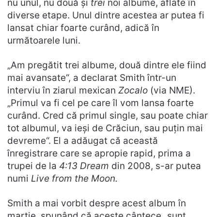
nu unul, nu două și
trei
noi albume, aflate în
diverse etape. Unul dintre acestea ar putea fi
lansat chiar foarte curând, adică în
următoarele luni.
„Am pregătit trei albume, două dintre ele fiind
mai avansate“, a declarat Smith într-un
interviu în ziarul mexican
Zocalo
(via NME).
„Primul va fi cel pe care îl vom lansa foarte
curând. Cred că primul single, sau poate chiar
tot albumul, va ieși de Crăciun, sau puțin mai
devreme“. El a adăugat că această
înregistrare care se apropie rapid, prima a
trupei de la
4:13 Dream
din 2008, s-ar putea
numi
Live from the Moon.
Smith a mai vorbit despre acest album în
martie, spunând că aceste cântece „sunt