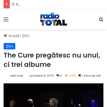
5 muzicieni care au dus muzica tradițională românească la un alt nivel
Meniu
C
Acasă
/
Știri
Știri
The Cure pregătesc nu unul,
ci trei albume
radio.total
octombrie 9, 2019
0
1.305
1 minut de citit