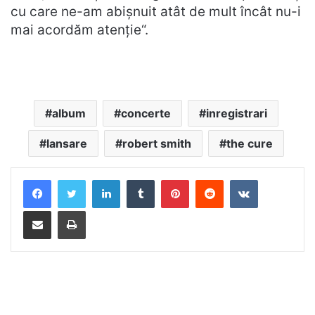
cu care ne-am abișnuit atât de mult încât nu-i
mai acordăm atenție“.
album
concerte
inregistrari
lansare
robert smith
the cure
LinkedIn
Tumblr
Pinterest
Reddit
VKontakte
Distribuie prin mail
Tipărește