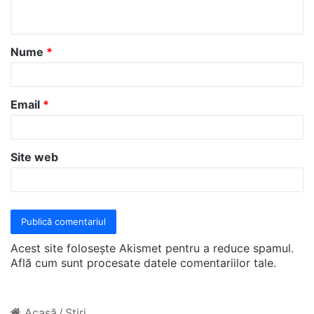
t
a
Nume
*
r
i
u
Email
*
*
Site web
Acest site folosește Akismet pentru a reduce spamul.
Află cum sunt procesate datele comentariilor tale
.