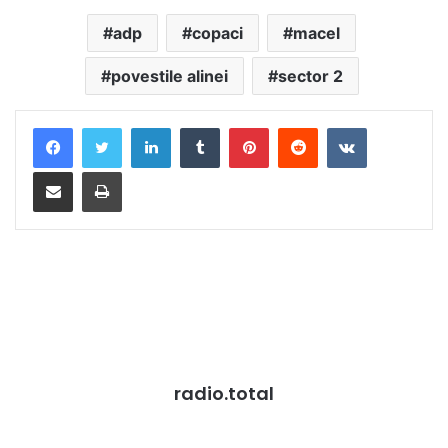
adp
copaci
macel
povestile alinei
sector 2
LinkedIn
Tumblr
Pinterest
Reddit
VKontakte
Distribuie prin mail
Tipărește
radio.total