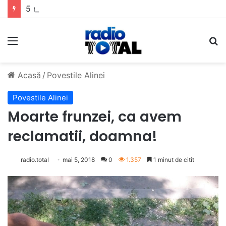
5 muzicieni care au dus muzica tradițională românească la un alt nivel
Meniu
C
Acasă
/
Povestile Alinei
Povestile Alinei
Moarte frunzei, ca avem
reclamatii, doamna!
radio.total
mai 5, 2018
0
1.357
1 minut de citit