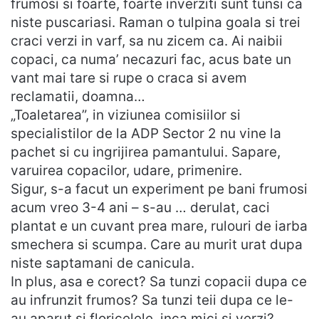
frumosi si foarte, foarte inverziti sunt tunsi ca
niste puscariasi. Raman o tulpina goala si trei
craci verzi in varf, sa nu zicem ca. Ai naibii
copaci, ca numa’ necazuri fac, acus bate un
vant mai tare si rupe o craca si avem
reclamatii, doamna…
„Toaletarea”, in viziunea comisiilor si
specialistilor de la ADP Sector 2 nu vine la
pachet si cu ingrijirea pamantului. Sapare,
varuirea copacilor, udare, primenire.
Sigur, s-a facut un experiment pe bani frumosi
acum vreo 3-4 ani – s-au … derulat, caci
plantat e un cuvant prea mare, rulouri de iarba
smechera si scumpa. Care au murit urat dupa
niste saptamani de canicula.
In plus, asa e corect? Sa tunzi copacii dupa ce
au infrunzit frumos? Sa tunzi teii dupa ce le-
au aparut si floricelele, inca mici si verzi?