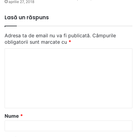
aprilie 27, 2018
Lasă un răspuns
Adresa ta de email nu va fi publicată.
Câmpurile
obligatorii sunt marcate cu
*
C
o
m
e
n
t
a
Nume
*
r
i
u