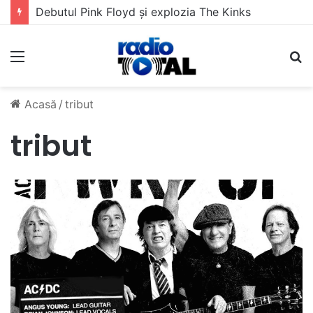
Debutul Pink Floyd și explozia The Kinks
Meniu
C
Acasă
/
tribut
tribut