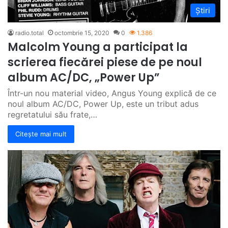
Știri
radio.total
octombrie 15, 2020
0
1.386
Malcolm Young a participat la
scrierea fiecărei piese de pe noul
album AC/DC, „Power Up”
Într-un nou material video, Angus Young explică de ce
noul album AC/DC, Power Up, este un tribut adus
regretatului său frate,…
Citește mai mult