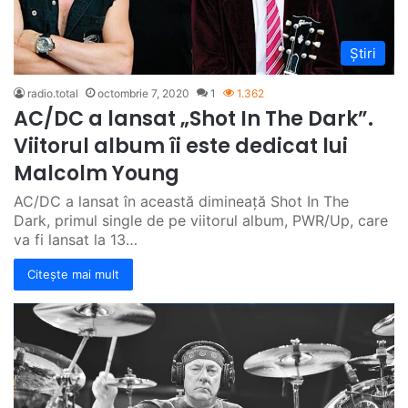
Știri
radio.total
octombrie 7, 2020
1
1.362
AC/DC a lansat „Shot In The Dark”.
Viitorul album îi este dedicat lui
Malcolm Young
AC/DC a lansat în această dimineață Shot In The
Dark, primul single de pe viitorul album, PWR/Up, care
va fi lansat la 13…
Citește mai mult