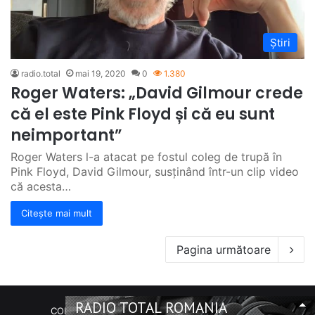
Știri
radio.total
mai 19, 2020
0
1.380
Roger Waters: „David Gilmour crede
că el este Pink Floyd și că eu sunt
neimportant”
Roger Waters l-a atacat pe fostul coleg de trupă în
Pink Floyd, David Gilmour, susținând într-un clip video
că acesta…
Citește mai mult
Pagina următoare
RADIO TOTAL ROMANIA
COPYRIGHT Radio Total România. (C) 2020-2023