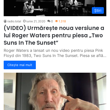
Știri
radio.total
iunie 21, 2020
0
1.318
(VIDEO) Urmărește noua versiune a
lui Roger Waters pentru piesa „Two
Suns In The Sunset”
Roger Waters a lansat un nou video pentru piesa Pink
Floyd din 1983, Two Suns In The Sunset. Piesa se află…
Citește mai mult