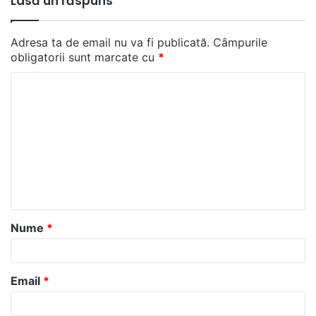
Lasă un răspuns
Adresa ta de email nu va fi publicată.
Câmpurile
obligatorii sunt marcate cu
*
C
o
m
e
n
t
a
Nume
*
r
i
u
Email
*
*