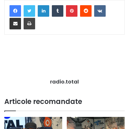
LinkedIn
Tumblr
Pinterest
Reddit
VKontakte
Distribuie prin mail
Tipărește
radio.total
Articole recomandate