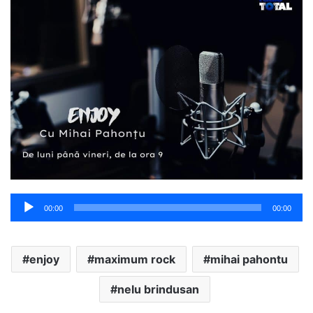
Player
00:00
00:00
audio
enjoy
maximum rock
mihai pahontu
nelu brindusan