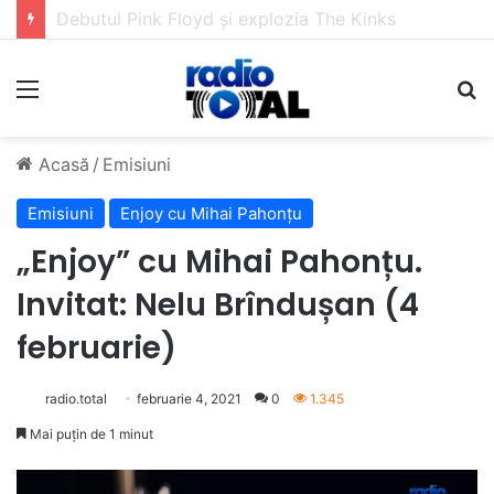
5 muzicieni care au dus muzica tradițională românească la un alt nivel
Meniu
C
Acasă
/
Emisiuni
Emisiuni
Enjoy cu Mihai Pahonțu
„Enjoy” cu Mihai Pahonțu.
Invitat: Nelu Brîndușan (4
februarie)
radio.total
februarie 4, 2021
0
1.345
Mai puțin de 1 minut