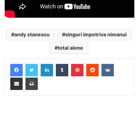
andy stanescu
singuri impotriva nimanui
total alone
LinkedIn
Tumblr
Pinterest
Reddit
VKontakte
Distribuie prin mail
Tipărește