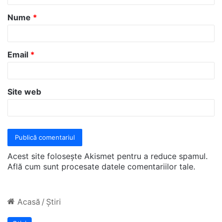
a
Nume
*
r
i
u
Email
*
*
Site web
Acest site folosește Akismet pentru a reduce spamul.
Află cum sunt procesate datele comentariilor tale
.