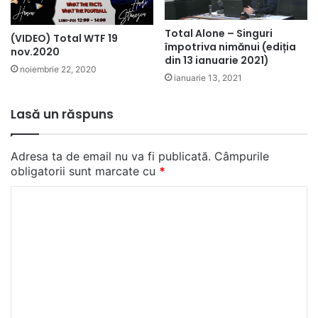
Total Alone – Singuri
(VIDEO) Total WTF 19
împotriva nimănui (ediția
nov.2020
din 13 ianuarie 2021)
noiembrie 22, 2020
ianuarie 13, 2021
Lasă un răspuns
Adresa ta de email nu va fi publicată.
Câmpurile
obligatorii sunt marcate cu
*
C
o
m
e
n
t