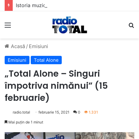
Istoria muzicii pop din România: Evoluția unui gen muzical în timp
Meniu
C
Acasă
/
Emisiuni
Emisiuni
Total Alone
„Total Alone – Singuri
împotriva nimănui” (15
februarie)
radio.total
februarie 15, 2021
0
1.331
Mai puțin de 1 minut