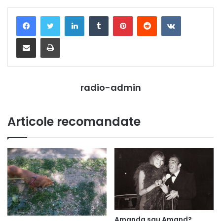
LinkedIn
Tumblr
Pinterest
Reddit
VKontakte
Distribuie prin mail
Tipărește
radio-admin
Articole recomandate
Amanda sau Amand?