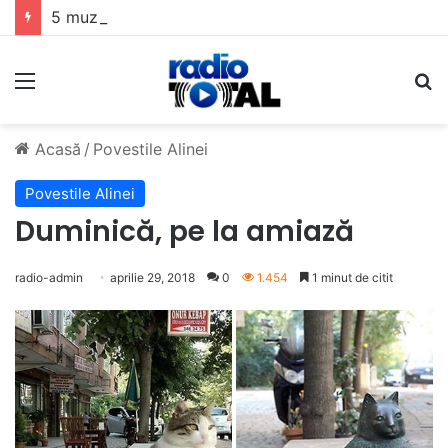
5 muzicieni care au dus muzica tradițională românească la un alt nivel
Meniu
C
Acasă
/
Povestile Alinei
Povestile Alinei
Duminică, pe la amiază
radio-admin
aprilie 29, 2018
0
1.454
1 minut de citit