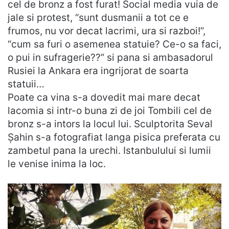
cel de bronz a fost furat! Social media vuia de
jale si protest, “sunt dusmanii a tot ce e
frumos, nu vor decat lacrimi, ura si razboi!”,
“cum sa furi o asemenea statuie? Ce-o sa faci,
o pui in sufragerie??” si pana si ambasadorul
Rusiei la Ankara era ingrijorat de soarta
statuii…
Poate ca vina s-a dovedit mai mare decat
lacomia si intr-o buna zi de joi Tombili cel de
bronz s-a intors la locul lui. Sculptorita Seval
Șahin s-a fotografiat langa pisica preferata cu
zambetul pana la urechi. Istanbulului si lumii
le venise inima la loc.