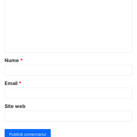
o
m
e
n
t
a
Nume
*
r
i
u
Email
*
*
Site web