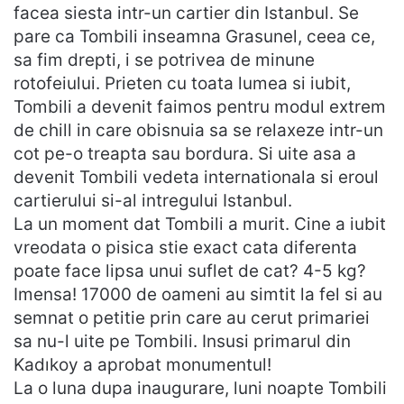
facea siesta intr-un cartier din Istanbul. Se
pare ca Tombili inseamna Grasunel, ceea ce,
sa fim drepti, i se potrivea de minune
rotofeiului. Prieten cu toata lumea si iubit,
Tombili a devenit faimos pentru modul extrem
de chill in care obisnuia sa se relaxeze intr-un
cot pe-o treapta sau bordura. Si uite asa a
devenit Tombili vedeta internationala si eroul
cartierului si-al intregului Istanbul.
La un moment dat Tombili a murit. Cine a iubit
vreodata o pisica stie exact cata diferenta
poate face lipsa unui suflet de cat? 4-5 kg?
Imensa! 17000 de oameni au simtit la fel si au
semnat o petitie prin care au cerut primariei
sa nu-l uite pe Tombili. Insusi primarul din
Kadıkoy a aprobat monumentul!
La o luna dupa inaugurare, luni noapte Tombili