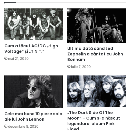
Cum a făcut AC/DC „High
Ultima dată când Led
Voltage” și „T.N.T.”
Zeppelin a cântat cu John
mai 21, 2020
Bonham
iulie 7, 2020
„The Dark Side Of The
Cele mai bune 10 piese solo
Moon” – Cum s-a născut
ale lui John Lennon
legendarul album Pink
decembrie 8, 2020
Floyd