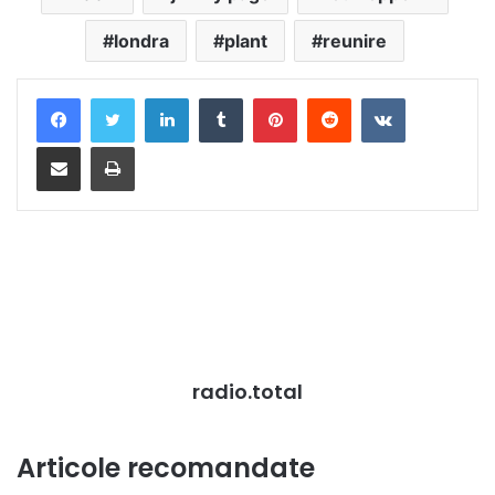
londra
plant
reunire
LinkedIn
Tumblr
Pinterest
Reddit
VKontakte
Distribuie prin mail
Tipărește
radio.total
Articole recomandate