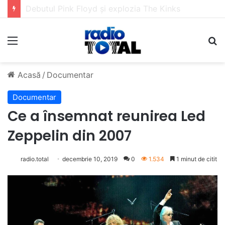
5 muzicieni care au dus muzica tradițională românească la un alt nivel
Meniu
C
Acasă
/
Documentar
Documentar
Ce a însemnat reunirea Led
Zeppelin din 2007
radio.total
decembrie 10, 2019
0
1.534
1 minut de citit