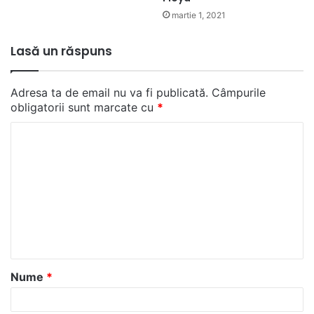
martie 1, 2021
Lasă un răspuns
Adresa ta de email nu va fi publicată.
Câmpurile
obligatorii sunt marcate cu
*
C
o
m
e
n
t
a
Nume
*
r
i