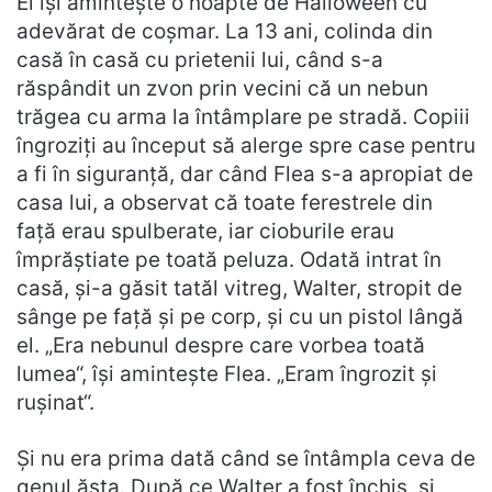
El își amintește o noapte de Halloween cu
adevărat de coșmar. La 13 ani, colinda din
casă în casă cu prietenii lui, când s-a
răspândit un zvon prin vecini că un nebun
trăgea cu arma la întâmplare pe stradă. Copiii
îngroziți au început să alerge spre case pentru
a fi în siguranță, dar când Flea s-a apropiat de
casa lui, a observat că toate ferestrele din
față erau spulberate, iar cioburile erau
împrăștiate pe toată peluza. Odată intrat în
casă, și-a găsit tatăl vitreg, Walter, stropit de
sânge pe față și pe corp, și cu un pistol lângă
el. „Era nebunul despre care vorbea toată
lumea“, își amintește Flea. „Eram îngrozit și
rușinat“.
Și nu era prima dată când se întâmpla ceva de
genul ăsta. După ce Walter a fost închis, și