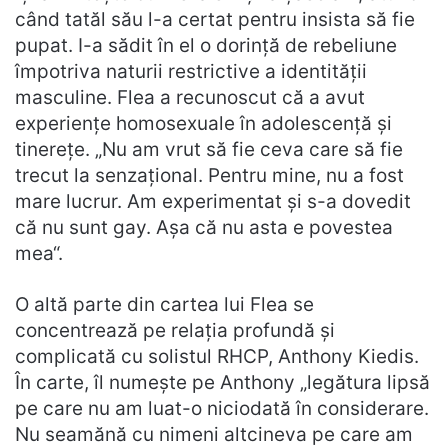
când tatăl său l-a certat pentru insista să fie
pupat. I-a sădit în el o dorință de rebeliune
împotriva naturii restrictive a identității
masculine. Flea a recunoscut că a avut
experiențe homosexuale în adolescență și
tinerețe. „Nu am vrut să fie ceva care să fie
trecut la senzațional. Pentru mine, nu a fost
mare lucrur. Am experimentat și s-a dovedit
că nu sunt gay. Așa că nu asta e povestea
mea“.
O altă parte din cartea lui Flea se
concentrează pe relația profundă și
complicată cu solistul RHCP, Anthony Kiedis.
În carte, îl numește pe Anthony „legătura lipsă
pe care nu am luat-o niciodată în considerare.
Nu seamănă cu nimeni altcineva pe care am