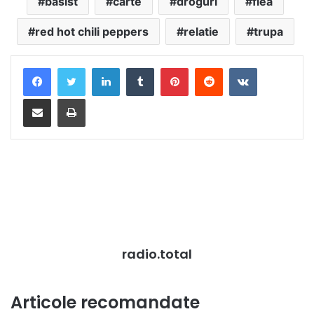
basist
carte
droguri
flea
red hot chili peppers
relatie
trupa
LinkedIn
Tumblr
Pinterest
Reddit
VKontakte
Distribuie prin mail
Tipărește
radio.total
Articole recomandate