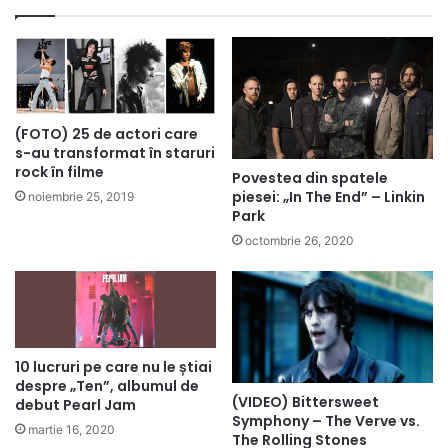
(FOTO) 25 de actori care
s-au transformat în staruri
rock în filme
Povestea din spatele
piesei: „In The End” – Linkin
noiembrie 25, 2019
Park
octombrie 26, 2020
10 lucruri pe care nu le știai
despre „Ten”, albumul de
(VIDEO) Bittersweet
debut Pearl Jam
Symphony – The Verve vs.
martie 16, 2020
The Rolling Stones