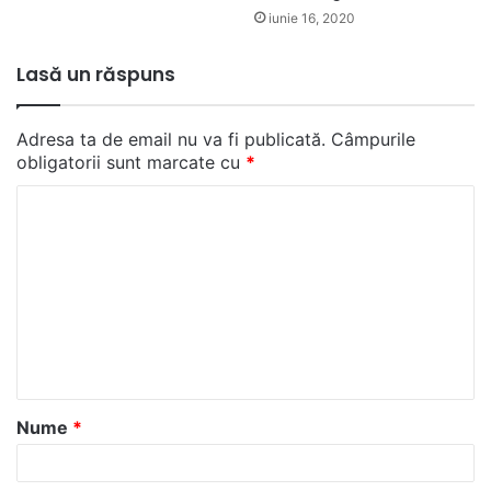
iunie 16, 2020
Lasă un răspuns
Adresa ta de email nu va fi publicată.
Câmpurile
obligatorii sunt marcate cu
*
C
o
m
e
n
t
a
Nume
*
r
i