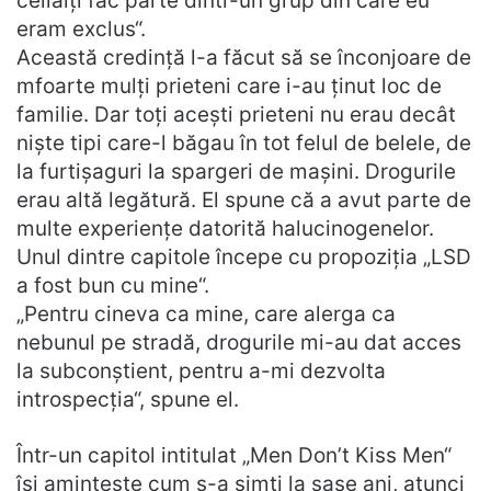
ceilalți fac parte dintr-un grup din care eu
eram exclus“.
Această credință l-a făcut să se înconjoare de
mfoarte mulți prieteni care i-au ținut loc de
familie. Dar toți acești prieteni nu erau decât
niște tipi care-l băgau în tot felul de belele, de
la furtișaguri la spargeri de mașini. Drogurile
erau altă legătură. El spune că a avut parte de
multe experiențe datorită halucinogenelor.
Unul dintre capitole începe cu propoziția „LSD
a fost bun cu mine“.
„Pentru cineva ca mine, care alerga ca
nebunul pe stradă, drogurile mi-au dat acces
la subconștient, pentru a-mi dezvolta
introspecția“, spune el.
Într-un capitol intitulat „Men Don’t Kiss Men“
își amintește cum s-a simți la șase ani, atunci