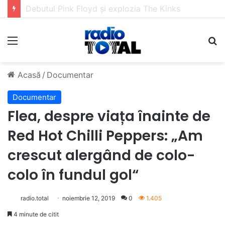
5 muzicieni care au dus muzica tradițională românească la un alt nivel
Meniu
C
Acasă
/
Documentar
Documentar
Flea, despre viața înainte de
Red Hot Chilli Peppers: „Am
crescut alergând de colo-
colo în fundul gol“
radio.total
noiembrie 12, 2019
0
1.405
4 minute de citit