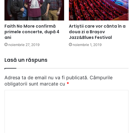
Faith No More confirmă
Artiștii care vor cânta în a
primele concerte, după 4
doua zi a Brașov
ani
Jazz&Blues Festival
noiembrie 27, 2019
noiembrie 1, 2019
Lasă un răspuns
Adresa ta de email nu va fi publicată.
Câmpurile
obligatorii sunt marcate cu
*
C
o
m
e
n