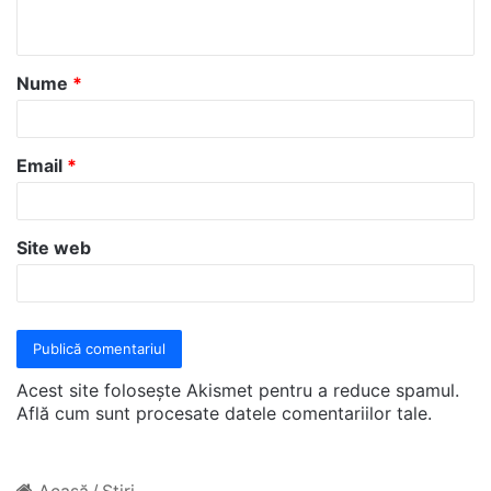
t
a
Nume
*
r
i
u
Email
*
*
Site web
Acest site folosește Akismet pentru a reduce spamul.
Află cum sunt procesate datele comentariilor tale
.