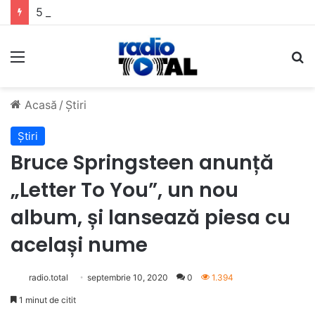
5 muzicieni care au dus muzica tradițională românească la un alt nivel
Meniu
C
Acasă
/
Știri
Știri
Bruce Springsteen anunță
„Letter To You”, un nou
album, și lansează piesa cu
același nume
radio.total
septembrie 10, 2020
0
1.394
1 minut de citit