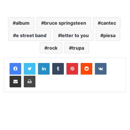
album
bruce springsteen
cantec
e street band
letter to you
piesa
rock
trupa
LinkedIn
Tumblr
Pinterest
Reddit
VKontakte
Distribuie prin mail
Tipărește